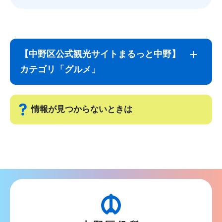
サ
本
ブ
文
【中野区公式観光サイトまるっと中野】
ナ
こ
カテゴリ「グルメ」
ビ
こ
ゲ
ま
ー
で
情報が見つからないときは
シ
ョ
サ
ン
ブ
こ
ナ
こ
ビ
か
ゲ
ら
ー