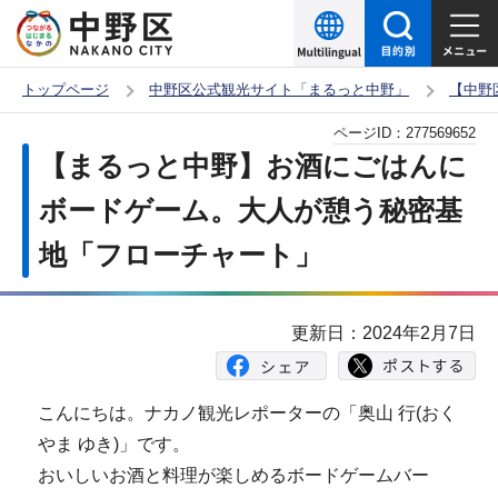
こ
の
ペ
トップページ
中野区公式観光サイト「まるっと中野」
【中野
ー
本
ページID：
277569652
ジ
文
【まるっと中野】お酒にごはんに
の
こ
先
ボードゲーム。大人が憩う秘密基
こ
頭
地「フローチャート」
か
で
ら
す
更新日：2024年2月7日
こんにちは。ナカノ観光レポーターの「奥山 行(おく
やま ゆき)」です。
おいしいお酒と料理が楽しめるボードゲームバー