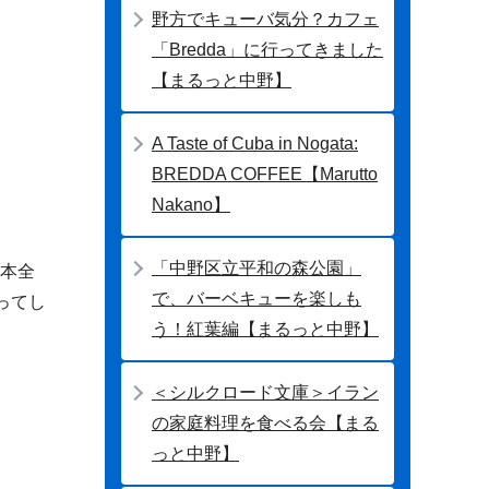
野方でキューバ気分？カフェ
「Bredda」に行ってきました
【まるっと中野】
A Taste of Cuba in Nogata:
BREDDA COFFEE【Marutto
Nakano】
「中野区立平和の森公園」
日本全
で、バーベキューを楽しも
ってし
う！紅葉編【まるっと中野】
＜シルクロード文庫＞イラン
の家庭料理を食べる会【まる
っと中野】