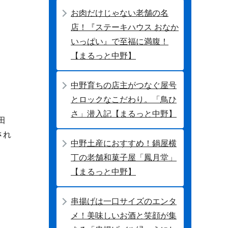
お肉だけじゃない老舗の名
店！『ステーキハウス おなか
いっぱい』で至福に満腹！
【まるっと中野】
中野育ちの店主がつなぐ屋号
とロックなこだわり。「鳥ひ
さ」潜入記【まるっと中野】
田
され
中野土産におすすめ！鍋屋横
丁の老舗和菓子屋「鳳月堂」
【まるっと中野】
串揚げは一口サイズのエンタ
メ！美味しいお酒と笑顔が集