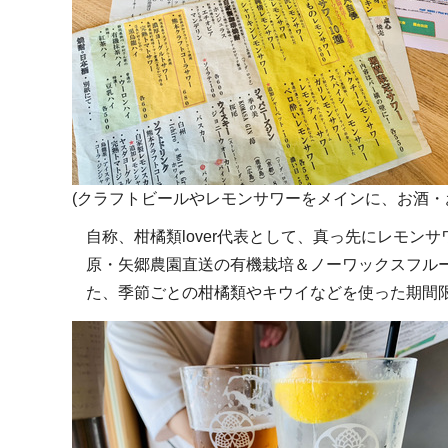
(クラフトビールやレモンサワーをメインに、お酒・
自称、柑橘類lover代表として、真っ先にレモン
原・矢郷農園直送の有機栽培＆ノーワックスフル
た、季節ごとの柑橘類やキウイなどを使った期間