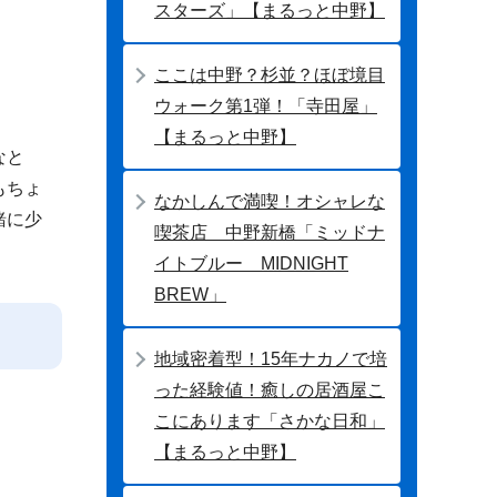
スターズ」【まるっと中野】
ここは中野？杉並？ほぼ境目
ウォーク第1弾！「寺田屋」
【まるっと中野】
なと
もちょ
なかしんで満喫！オシャレな
緒に少
喫茶店 中野新橋「ミッドナ
イトブルー MIDNIGHT
BREW」
地域密着型！15年ナカノで培
った経験値！癒しの居酒屋こ
こにあります「さかな日和」
【まるっと中野】