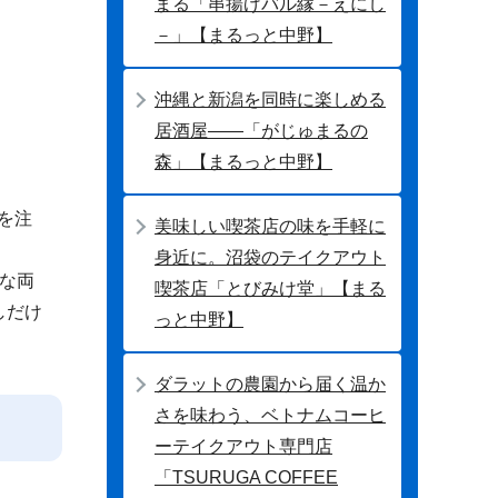
まる「串揚げバル縁－えにし
－」【まるっと中野】
沖縄と新潟を同時に楽しめる
居酒屋――「がじゅまるの
森」【まるっと中野】
)を注
美味しい喫茶店の味を手軽に
身近に。沼袋のテイクアウト
な両
喫茶店「とびみけ堂」【まる
しだけ
っと中野】
ダラットの農園から届く温か
さを味わう、ベトナムコーヒ
ーテイクアウト専門店
「TSURUGA COFFEE