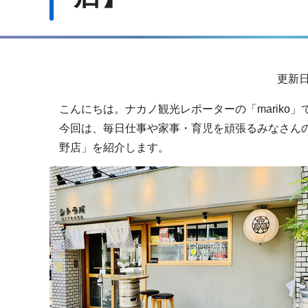
サ
更新日
ブ
こんにちは。ナカノ観光レポーターの「mariko」
ナ
今回は、毎日仕事や家事・育児を頑張るみなさんの
ビ
野店」を紹介します。
ゲ
ー
シ
ョ
ン
こ
こ
か
ら