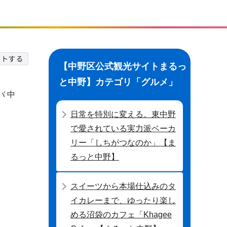
【中野区公式観光サイトまるっ
と中野】カテゴリ「グルメ」
 中
日常を特別に変える。東中野
で愛されている実力派ベーカ
リー「しちがつなのか」【ま
るっと中野】
スイーツから本場仕込みのタ
イカレーまで、ゆったり楽し
める沼袋のカフェ「Khagee