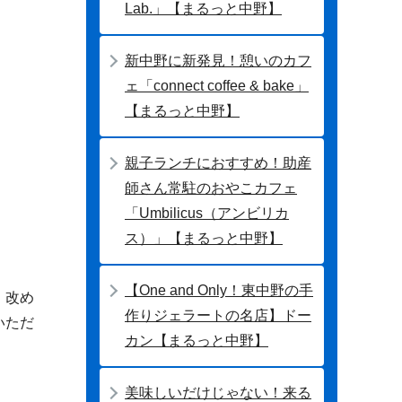
Lab.」【まるっと中野】
新中野に新発見！憩いのカフ
ェ「connect coffee & bake」
【まるっと中野】
親子ランチにおすすめ！助産
師さん常駐のおやこカフェ
「Umbilicus（アンビリカ
ス）」【まるっと中野】
【One and Only！東中野の手
、改め
作りジェラートの名店】ドー
いただ
カン【まるっと中野】
美味しいだけじゃない！来る