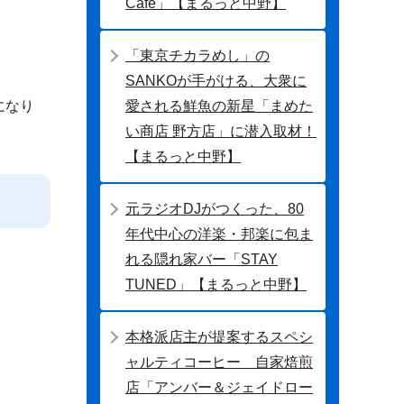
Cafe」【まるっと中野】
「東京チカラめし」の
SANKOが手がける、大衆に
愛される鮮魚の新星「まめた
になり
い商店 野方店」に潜入取材！
【まるっと中野】
元ラジオDJがつくった、80
年代中心の洋楽・邦楽に包ま
れる隠れ家バー「STAY
TUNED」【まるっと中野】
本格派店主が提案するスペシ
ャルティコーヒー 自家焙煎
店「アンバー＆ジェイドロー