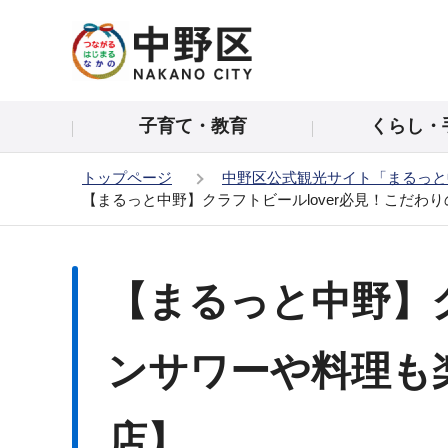
こ
の
ペ
ー
子育て・教育
くらし・
ジ
の
トップページ
中野区公式観光サイト「まるっと
先
【まるっと中野】クラフトビールlover必見！こだ
頭
で
本
す
文
【まるっと中野】ク
こ
こ
か
ンサワーや料理も
ら
店】