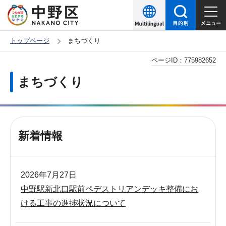
こ
の
ペ
トップページ
まちづくり
ー
本
ページID：
775982652
ジ
文
の
まちづくり
こ
先
こ
頭
か
で
ら
す
新着情報
2026年7月27日
中野駅新北口駅前ペデストリアンデッキ整備にお
ける工事の進捗状況について