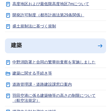
高度地区および最低限高度地区7mについて
開発許可制度（都市計画法第29条関係）
盛土規制法に基づく規制
建築
中野消防署と合同の繁華街査察を実施しました
建築に関する手続き等
道路管理課・道路建設課窓口案内
羽田空港に係る建築物等の高さの制限について
（航空法規定）