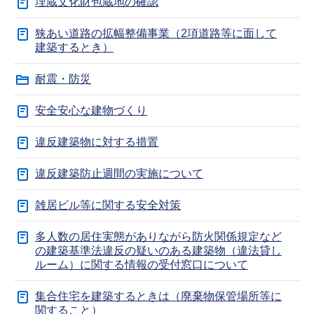
埋蔵文化財包蔵地の確認
狭あい道路の拡幅整備事業（2項道路等に面して
建築するとき）
耐震・防災
安全安心な建物づくり
違反建築物に対する措置
違反建築防止週間の実施について
雑居ビル等に関する安全対策
多人数の居住実態がありながら防火関係規定など
の建築基準法違反の疑いのある建築物（違法貸し
ルーム）に関する情報の受付窓口について
集合住宅を建築するときは（廃棄物保管場所等に
関すること）