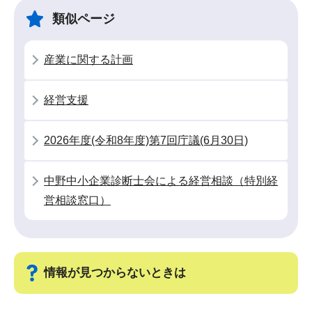
ナ
こ
類似ページ
ビ
こ
ゲ
ま
産業に関する計画
ー
で
シ
経営支援
ョ
ン
こ
2026年度(令和8年度)第7回庁議(6月30日)
こ
か
中野中小企業診断士会による経営相談（特別経
ら
営相談窓口）
情報が見つからないときは