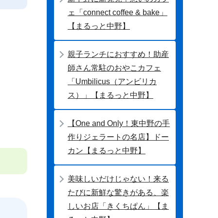
ェ「connect coffee & bake」
【まるっと中野】
親子ランチにおすすめ！助産
師さん常駐のおやこカフェ
「Umbilicus（アンビリカ
ス）」【まるっと中野】
【One and Only！東中野の手
作りジェラートの名店】ドー
カン【まるっと中野】
美味しいだけじゃない！来る
たびに新鮮な驚きがある、楽
しいお店「きくちぱん」【ま