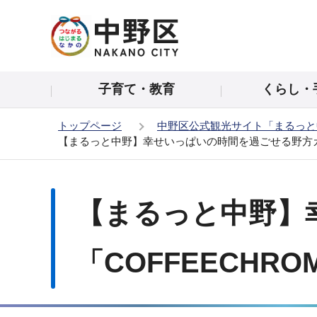
こ
の
ペ
ー
子育て・教育
くらし・
ジ
の
トップページ
中野区公式観光サイト「まるっと
先
【まるっと中野】幸せいっぱいの時間を過ごせる野方カフ
頭
で
本
す
文
【まるっと中野】
こ
こ
か
「COFFEECHRO
ら