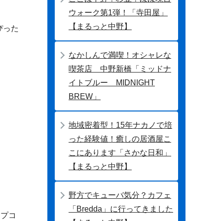
ウォーク第1弾！「寺田屋」
【まるっと中野】
ぴった
なかしんで満喫！オシャレな
喫茶店 中野新橋「ミッドナ
イトブルー MIDNIGHT
BREW」
地域密着型！15年ナカノで培
った経験値！癒しの居酒屋こ
こにあります「さかな日和」
【まるっと中野】
野方でキューバ気分？カフェ
「Bredda」に行ってきました
ップコ