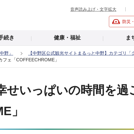
音声読み上げ・文字拡大
防災
手続き
健康・福祉
ま
中野」
【中野区公式観光サイトまるっと中野】カテゴリ「
ェ「COFFEECHROME」
幸せいっぱいの時間を過
ME」