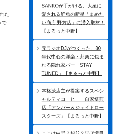
SANKOが手がける、大衆に
愛される鮮魚の新星「まめた
れた
い商店 野方店」に潜入取材！
うで
【まるっと中野】
元ラジオDJがつくった、80
年代中心の洋楽・邦楽に包ま
れる隠れ家バー「STAY
TUNED」【まるっと中野】
本格派店主が提案するスペシ
ャルティコーヒー 自家焙煎
店「アンバー＆ジェイドロー
スターズ」【まるっと中野】
ここは中野？杉並？ほぼ境目