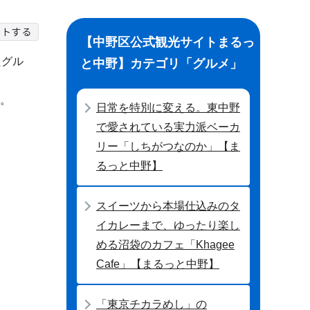
【中野区公式観光サイトまるっ
たグル
と中野】カテゴリ「グルメ」
す。
日常を特別に変える。東中野
で愛されている実力派ベーカ
リー「しちがつなのか」【ま
るっと中野】
スイーツから本場仕込みのタ
イカレーまで、ゆったり楽し
める沼袋のカフェ「Khagee
Cafe」【まるっと中野】
「東京チカラめし」の