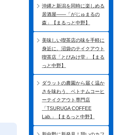
沖縄と新潟を同時に楽しめる
居酒屋――「がじゅまるの
森」【まるっと中野】
美味しい喫茶店の味を手軽に
身近に。沼袋のテイクアウト
喫茶店「とびみけ堂」【まる
っと中野】
ダラットの農園から届く温か
さを味わう、ベトナムコーヒ
ーテイクアウト専門店
「TSURUGA COFFEE
Lab.」【まるっと中野】
新中野に新発見！憩いのカフ