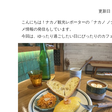
サ
更新日：
ブ
こんにちは！ナカノ観光レポーターの「ナカノ ノナカ
ナ
メ情報の発信もしています。
ビ
今回は、ゆったり過ごしたい日にぴったりのカフェ「
ゲ
ー
シ
ョ
ン
こ
こ
か
ら