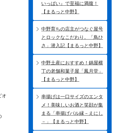
いっぱい』で至福に満腹！
【まるっと中野】
中野育ちの店主がつなぐ屋号
とロックなこだわり。「鳥ひ
さ」潜入記【まるっと中野】
中野土産におすすめ！鍋屋横
丁の老舗和菓子屋「鳳月堂」
【まるっと中野】
ピオ
串揚げは一口サイズのエンタ
メ！美味しいお酒と笑顔が集
まる「串揚げバル縁－えにし
の
－」【まるっと中野】