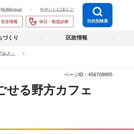
Multilingual
やさしいにほんご
目的別検索
・安全情報
休日・救急診療
ちづくり
区政情報
グルメ」
ページID：
456709885
ごせる野方カフェ