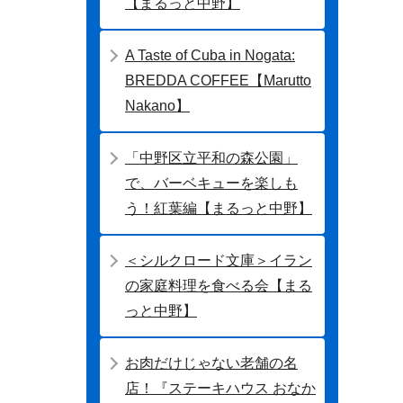
【まるっと中野】
A Taste of Cuba in Nogata:
BREDDA COFFEE【Marutto
Nakano】
「中野区立平和の森公園」
で、バーベキューを楽しも
う！紅葉編【まるっと中野】
＜シルクロード文庫＞イラン
の家庭料理を食べる会【まる
っと中野】
お肉だけじゃない老舗の名
店！『ステーキハウス おなか