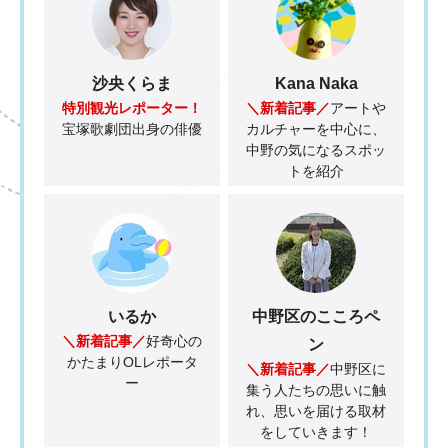
沙央くらま
Kana Naka
特別観光レポーター！
＼新着記事／
アートや
宝塚歌劇団出身の俳優
カルチャーを中心に、
中野の気になるスポッ
トを紹介
いるか
中野区のこころペ
＼新着記事／
好奇心の
ン
かたまりOLレポータ
＼新着記事／
中野区に
ー
集う人たちの思いに触
れ、思いを届ける取材
をしていきます！