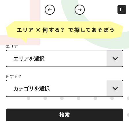
ア
検
索
エリア
エ
リ
ア
何する？