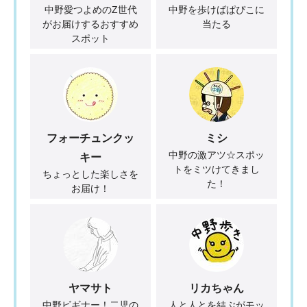
中野愛つよめのZ世代
中野を歩けばぱぴこに
がお届けするおすすめ
当たる
スポット
フォーチュンクッ
ミシ
中野の激アツ☆スポッ
キー
トをミツけてきまし
ちょっとした楽しさを
た！
お届け！
ヤマサト
リカちゃん
中野ビギナー！二児の
人と人とを結ぶがモッ