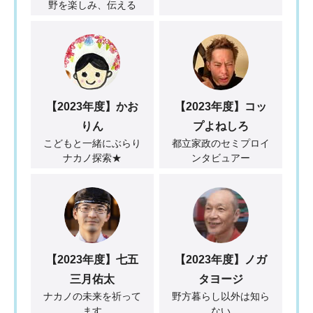
野を楽しみ、伝える
【2023年度】かお
【2023年度】コッ
りん
プよねしろ
こどもと一緒にぶらり
都立家政のセミプロイ
ナカノ探索★
ンタビュアー
【2023年度】七五
【2023年度】ノガ
三月佑太
タヨージ
ナカノの未来を祈って
野方暮らし以外は知ら
ます
ない