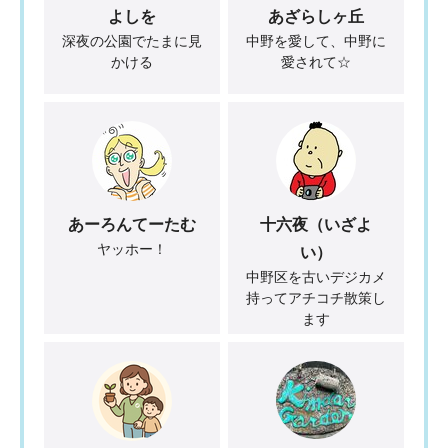
よしを
あざらしヶ丘
深夜の公園でたまに見
中野を愛して、中野に
かける
愛されて☆
あーろんてーたむ
十六夜（いざよ
ヤッホー！
い）
中野区を古いデジカメ
持ってアチコチ散策し
ます