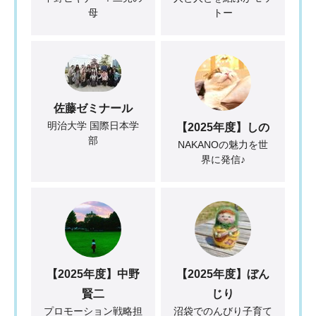
母
トー
佐藤ゼミナール
明治大学 国際日本学
【2025年度】しの
部
NAKANOの魅力を世
界に発信♪
【2025年度】中野
【2025年度】ぼん
賢二
じり
プロモーション戦略担
沼袋でのんびり子育て