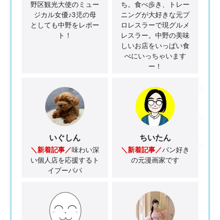
野区観光大使のミュー
ち。食べ歩き、トレー
ジカル女優♪3児の母
ニングが大好きな元プ
としても中野をレポー
ロレスラーで現グルメ
ト！
レスラー。中野の美味
しいお店をいっぱい食
べにいっちゃいます
ー！
いぐしん
ちいたん
＼新着記事／
味わい深
＼新着記事／
パン好き
い個人店を応援するト
の元漫画家です
イプーパパ