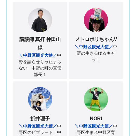
講談師 真打 神田山
メトロポリちゃんV
＼中野区観光大使／
中
緑
野の生きるゆるキャ
＼中野区観光大使／
中
ラ！
野を語らせりゃ止まら
ない 中野の町の宣伝
部長！
折井理子
NORI
＼中野区観光大使／
中
＼中野区観光大使／
中
野区のビブラート！中
野区生まれ中野区育