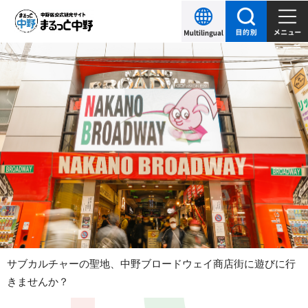
こ
の
ペ
本
ブ
ー
文
ラ
ジ
こ
の
こ
ン
先
か
デ
頭
ら
で
ィ
す
ン
グ
エ
サブカルチャーの聖地、中野ブロードウェイ商店街に遊びに行
きませんか？
リ