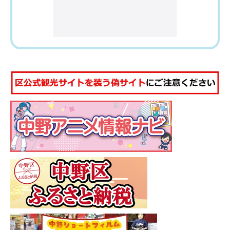
魅
力
バ
ナ
ー
エ
リ