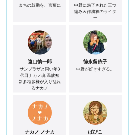
まちの鼓動を、言葉に
中野に魅了された三つ
編み＆作務衣のライタ
ー
遠山慎一郎
徳永留依子
サンプラザと同い年3
中野が好きすぎる。
代目ナカノ魂 温故知
新多種多様が入り乱れ
るナカノ
ナカノ ノナカ
ぱぴこ