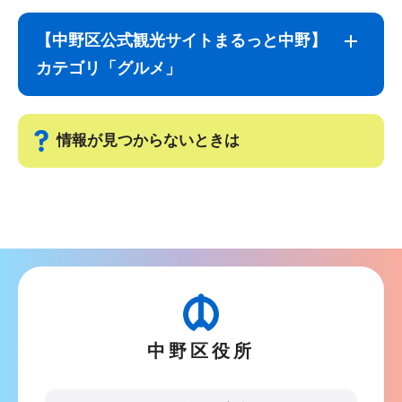
サ
本
ブ
文
【中野区公式観光サイトまるっと中野】
ナ
こ
カテゴリ「グルメ」
ビ
こ
ゲ
ま
ー
で
情報が見つからないときは
シ
ョ
サ
ン
ブ
こ
ナ
こ
ビ
か
ゲ
ら
ー
中野区役所
シ
ョ
ン