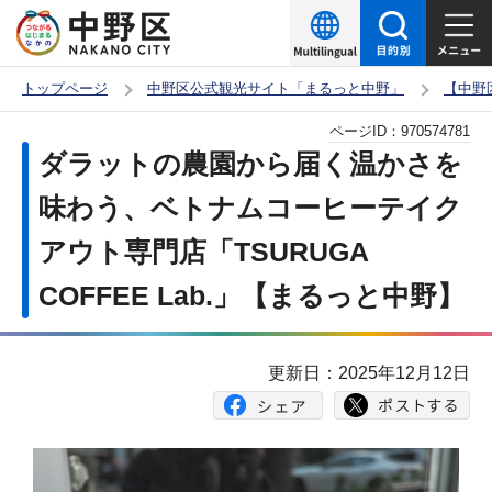
こ
の
ペ
トップページ
中野区公式観光サイト「まるっと中野」
【中野
ー
本
ページID：
970574781
ジ
文
ダラットの農園から届く温かさを
の
こ
先
味わう、ベトナムコーヒーテイク
こ
頭
アウト専門店「TSURUGA
か
で
ら
COFFEE Lab.」【まるっと中野】
す
更新日：2025年12月12日