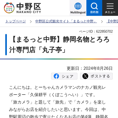
こ
の
ペ
トップページ
中野区公式観光サイト「まるっと中野」
【中野
ー
本
ページID：
622850702
ジ
文
【まるっと中野】静岡名物とろろ
の
こ
先
汁専門店「丸子亭」
こ
頭
か
で
ら
更新日：2024年8月26日
す
こんにちは。とーちゃんカメラマンのナカノ観光レ
ポーター「久保耕平（くぼこうへい）」です。
「旅カメラ」と題して「旅先」で「カメラ」を楽し
みながらお店を紹介したいと思います。今回は、中
野駅周辺の散歩で寄りたくなるお店の第4弾、静岡名