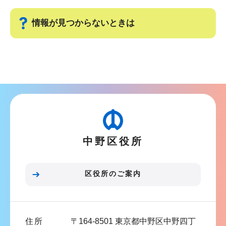
ゲ
ま
ー
で
情報が見つからないときは
シ
ョ
サ
ン
ブ
こ
ナ
こ
ビ
か
ゲ
ら
ー
中野区役所
シ
ョ
ン
区役所のご案内
こ
こ
ま
住所
〒164-8501 東京都中野区中野四丁
で