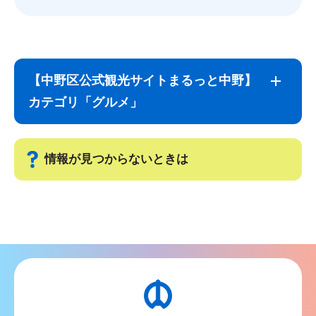
サ
本
ブ
文
【中野区公式観光サイトまるっと中野】
ナ
こ
カテゴリ「グルメ」
ビ
こ
ゲ
ま
ー
で
情報が見つからないときは
シ
ョ
サ
ン
ブ
こ
ナ
こ
ビ
か
ゲ
ら
ー