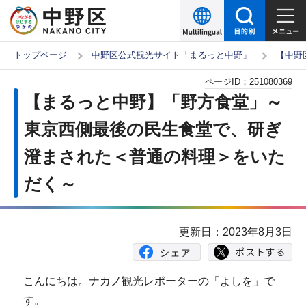
こ
の
ペ
トップページ
中野区公式観光サイト「まるっと中野」
【中野
ー
本
ページID：
251080369
ジ
文
【まるっと中野】「野方食堂」～
の
こ
先
東京西側最後の民生食堂で、研ぎ
こ
頭
澄まされた＜普通の料理＞をいた
か
で
ら
だく～
す
更新日：2023年8月3日
こんにちは。ナカノ観光レポーターの「よしを」で
す。