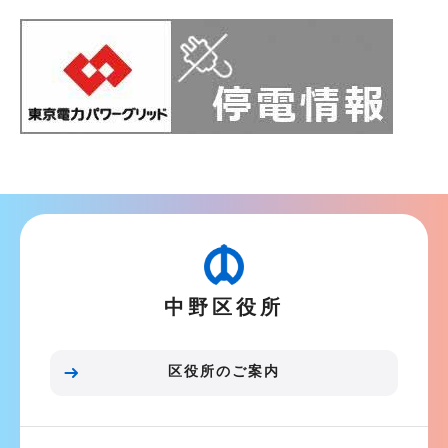
本
文
こ
こ
中野区役所
ま
で
区役所のご案内