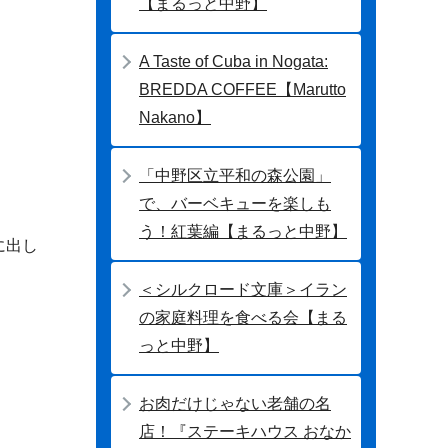
【まるっと中野】
A Taste of Cuba in Nogata:
BREDDA COFFEE【Marutto
Nakano】
「中野区立平和の森公園」
で、バーベキューを楽しも
う！紅葉編【まるっと中野】
に出し
＜シルクロード文庫＞イラン
の家庭料理を食べる会【まる
っと中野】
お肉だけじゃない老舗の名
店！『ステーキハウス おなか