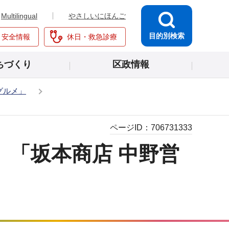
Multilingual
やさしいにほんご
目的別検索
・安全情報
休日・救急診療
ちづくり
区政情報
グルメ」
ページID：
706731333
「坂本商店 中野営