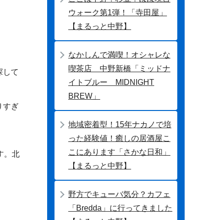
ウォーク第1弾！「寺田屋」
【まるっと中野】
なかしんで満喫！オシャレな
喫茶店 中野新橋「ミッドナ
探して
イトブルー MIDNIGHT
BREW」
りすぎ
地域密着型！15年ナカノで培
った経験値！癒しの居酒屋こ
こにあります「さかな日和」
す。北
【まるっと中野】
野方でキューバ気分？カフェ
「Bredda」に行ってきました