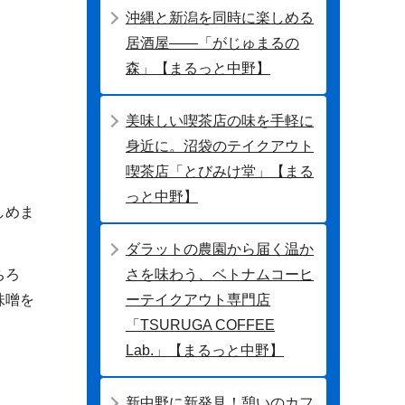
沖縄と新潟を同時に楽しめる
居酒屋――「がじゅまるの
森」【まるっと中野】
美味しい喫茶店の味を手軽に
身近に。沼袋のテイクアウト
喫茶店「とびみけ堂」【まる
っと中野】
しめま
ダラットの農園から届く温か
さを味わう、ベトナムコーヒ
ちろ
ーテイクアウト専門店
味噌を
「TSURUGA COFFEE
Lab.」【まるっと中野】
新中野に新発見！憩いのカフ