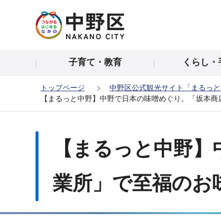
こ
の
ペ
ー
子育て・教育
くらし・
ジ
の
トップページ
中野区公式観光サイト「まるっと
先
【まるっと中野】中野で日本の味噌めぐり。「坂本商
頭
で
本
す
文
【まるっと中野】
こ
こ
か
業所」で至福のお
ら