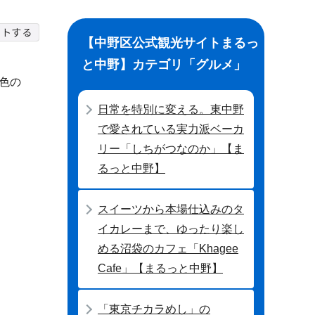
【中野区公式観光サイトまるっ
と中野】カテゴリ「グルメ」
色の
日常を特別に変える。東中野
で愛されている実力派ベーカ
リー「しちがつなのか」【ま
るっと中野】
スイーツから本場仕込みのタ
イカレーまで、ゆったり楽し
める沼袋のカフェ「Khagee
Cafe」【まるっと中野】
「東京チカラめし」の