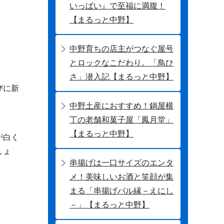
いっぱい』で至福に満腹！
【まるっと中野】
中野育ちの店主がつなぐ屋号
とロックなこだわり。「鳥ひ
さ」潜入記【まるっと中野】
びに新
中野土産におすすめ！鍋屋横
丁の老舗和菓子屋「鳳月堂」
【まるっと中野】
が白く
しょ
串揚げは一口サイズのエンタ
メ！美味しいお酒と笑顔が集
まる「串揚げバル縁－えにし
－」【まるっと中野】