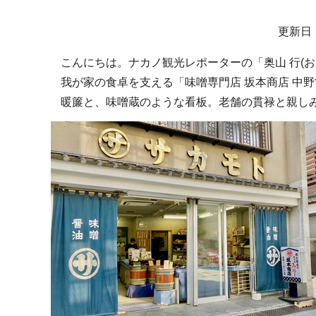
サ
更新日：
ブ
こんにちは。ナカノ観光レポーターの「奥山 行(お
ナ
我が家の食卓を支える「味噌専門店 坂本商店 中
ビ
暖簾と、味噌蔵のような看板。老舗の貫禄と親し
ゲ
ー
シ
ョ
ン
こ
こ
か
ら