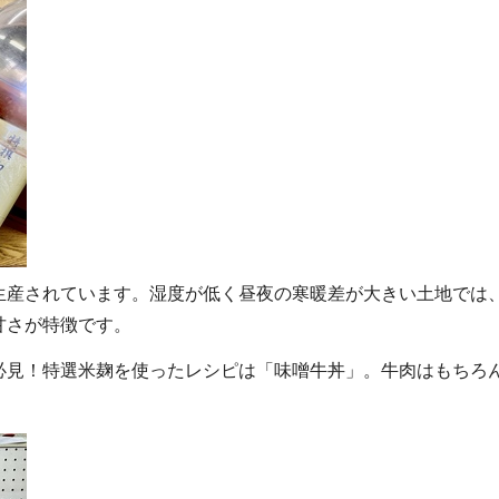
生産されています。湿度が低く昼夜の寒暖差が大きい土地では
甘さが特徴です。
必見！特選米麹を使ったレシピは「味噌牛丼」。牛肉はもちろ