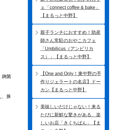
ェ「connect coffee & bake」
【まるっと中野】
親子ランチにおすすめ！助産
師さん常駐のおやこカフェ
「Umbilicus（アンビリカ
ス）」【まるっと中野】
【One and Only！東中野の手
、麹菌
作りジェラートの名店】ドー
カン【まるっと中野】
ん、豚
美味しいだけじゃない！来る
たびに新鮮な驚きがある、楽
しいお店「きくちぱん」【ま