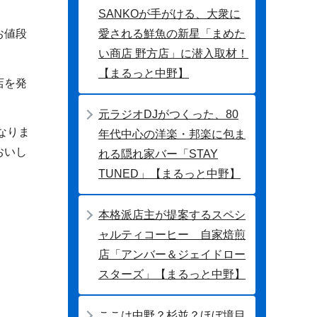
SANKOが手がける、大衆に
愛される鮮魚の新星「まめた
お値段
い商店 野方店」に潜入取材！
【まるっと中野】
店を発
。
元ラジオDJがつくった、80
なりま
年代中心の洋楽・邦楽に包ま
おいし
れる隠れ家バー「STAY
TUNED」【まるっと中野】
本格派店主が提案するスペシ
ャルティコーヒー 自家焙煎
店「アンバー＆ジェイドロー
スターズ」【まるっと中野】
ここは中野？杉並？ほぼ境目