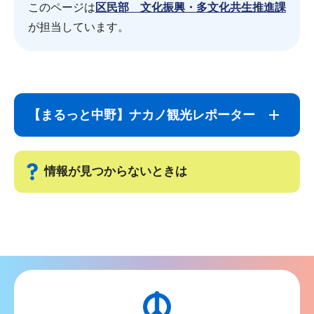
このページは
区民部 文化振興・多文化共生推進課
が担当しています。
サ
本
ブ
文
【まるっと中野】ナカノ観光レポーター
ナ
こ
ビ
こ
ゲ
ま
情報が見つからないときは
ー
で
シ
サ
ョ
ブ
ン
ナ
こ
ビ
こ
ゲ
か