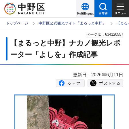
こ
の
ペ
トップページ
中野区公式観光サイト「まるっと中野」
【まる
ー
本
ページID：
634120557
ジ
文
【まるっと中野】ナカノ観光レポ
の
こ
先
ーター「よしを」作成記事
こ
頭
か
で
ら
更新日：2026年6月11日
す