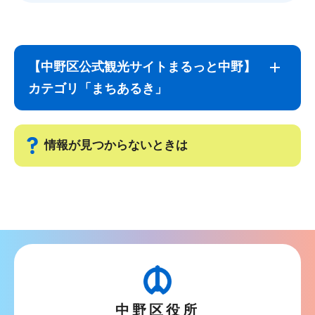
サ
本
ブ
文
【中野区公式観光サイトまるっと中野】
ナ
こ
カテゴリ「まちあるき」
ビ
こ
ゲ
ま
ー
で
情報が見つからないときは
シ
ョ
サ
ン
ブ
こ
ナ
こ
ビ
か
ゲ
ら
ー
中野区役所
シ