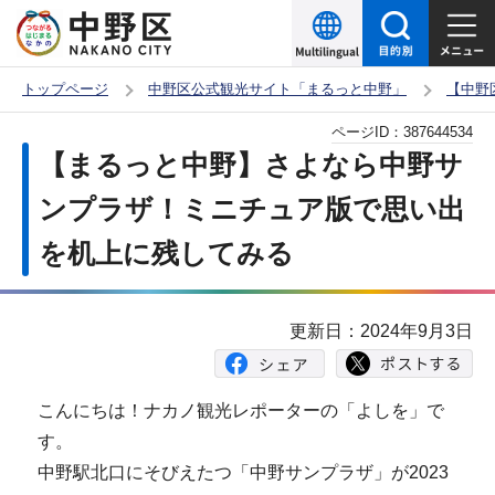
こ
の
ペ
トップページ
中野区公式観光サイト「まるっと中野」
【中野
ー
本
ページID：
387644534
ジ
文
【まるっと中野】さよなら中野サ
の
こ
先
ンプラザ！ミニチュア版で思い出
こ
頭
を机上に残してみる
か
で
ら
す
更新日：2024年9月3日
こんにちは！ナカノ観光レポーターの「よしを」で
す。
中野駅北口にそびえたつ「中野サンプラザ」が2023