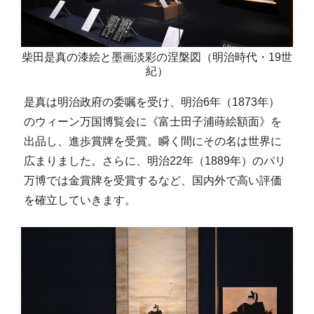
柴田是真の漆絵と墨画淡彩の涅槃図（明治時代・19世
紀）
是真は明治政府の委嘱を受け、明治6年（1873年）
のウィーン万国博覧会に《富士田子浦蒔絵額面》を
出品し、進歩賞牌を受賞。瞬く間にその名は世界に
広まりました。さらに、明治22年（1889年）のパリ
万博では金賞牌を受賞するなど、国内外で高い評価
を確立していきます。