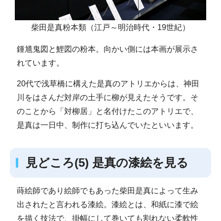
柴田是真粉本類（江戸～明治時代・19世紀）
鍾馗鬼図と鯉図の粉本。向かい側には本画が展示さ
れています。
20代で浅草橋に構えた是真のアトリエからは、神田
川をはさんだ対岸の土手に柳が見えたそうです。そ
のことから「対柳居」と名付けたこのアトリエで、
是真は一日中、制作に打ち込んでいたといいます。
見どころ(5) 是真の漆絵を見る
蒔絵師であり絵師でもあった柴田是真によって生み
出されたと言われる漆絵。漆絵とは、和紙に漆で絵
を描く技法で、掛幅にして巻いても割れない柔軟性