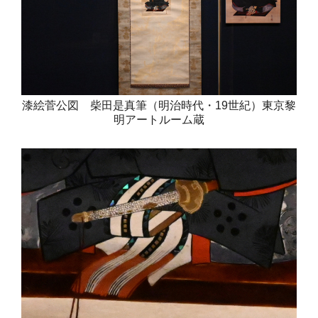
漆絵菅公図 柴田是真筆（明治時代・19世紀）東京黎
明アートルーム蔵