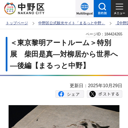
こ
の
ペ
トップページ
中野区公式観光サイト「まるっと中野」
【中野
ー
本
ページID：
184424265
ジ
文
＜東京黎明アートルーム＞特別
の
こ
先
展 柴田是真―対柳居から世界へ
こ
頭
―後編【まるっと中野】
か
で
ら
す
更新日：2025年10月29日