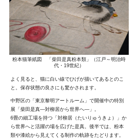
粉本猫筆紙図 「柴田是真粉本類」（江戸～明治時
代・19世紀）
よく見ると、猫に白い線でひげが描いてあるとのこ
と。保存状態の良さにも驚かされます。
中野区の「東京黎明アートルーム」で開催中の特別
展「柴田是真―対柳居から世界へ―」。
6畳の細工場を持つ「対柳居（たいりゅうきょ）」か
ら世界へと活躍の場を広げた是真。後半では、粉本
類や漆絵から見えてくる制作の軌跡をたどります。