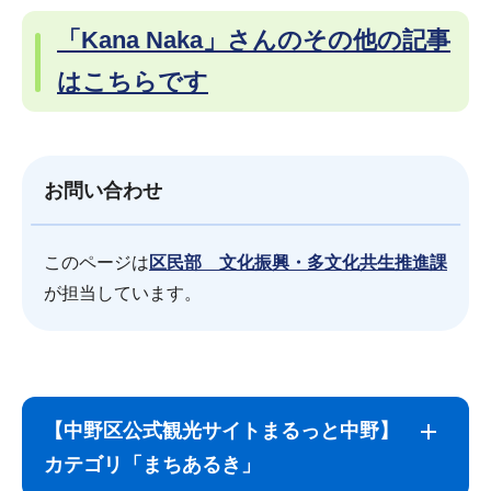
「Kana Naka」さんのその他の記事
はこちらです
お問い合わせ
このページは
区民部 文化振興・多文化共生推進課
が担当しています。
サ
本
ブ
文
【中野区公式観光サイトまるっと中野】
ナ
こ
カテゴリ「まちあるき」
ビ
こ