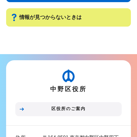
ゲ
ま
ー
で
情報が見つからないときは
シ
ョ
サ
ン
ブ
こ
ナ
こ
ビ
か
ゲ
ら
ー
中野区役所
シ
ョ
ン
区役所のご案内
こ
こ
ま