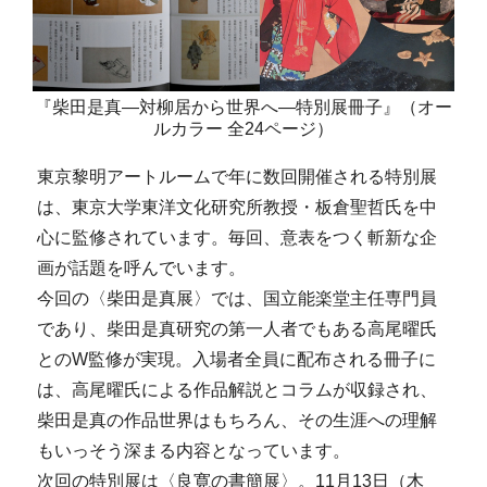
『柴田是真―対柳居から世界へ―特別展冊子』（オー
ルカラー 全24ページ）
東京黎明アートルームで年に数回開催される特別展
は、東京大学東洋文化研究所教授・板倉聖哲氏を中
心に監修されています。毎回、意表をつく斬新な企
画が話題を呼んでいます。
今回の〈柴田是真展〉では、国立能楽堂主任専門員
であり、柴田是真研究の第一人者でもある高尾曜氏
とのW監修が実現。入場者全員に配布される冊子に
は、高尾曜氏による作品解説とコラムが収録され、
柴田是真の作品世界はもちろん、その生涯への理解
もいっそう深まる内容となっています。
次回の特別展は〈良寛の書簡展〉。11月13日（木