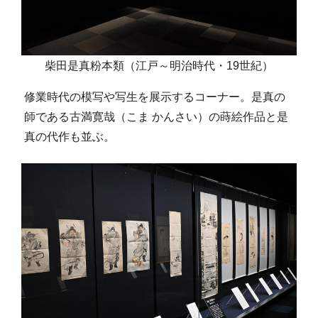
柴田是真粉本類（江戸～明治時代・19世紀）
修業時代の模写や写生を展示するコーナー。是真の
師である古満寛哉（こま かんさい）の蒔絵作品と是
真の代作も並ぶ。