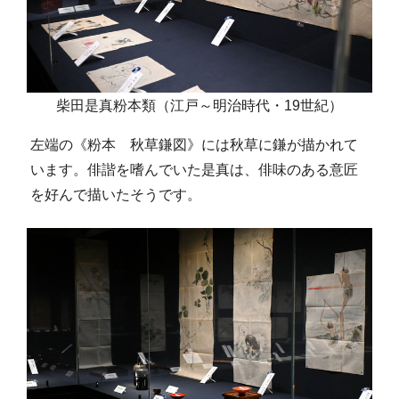
柴田是真粉本類（江戸～明治時代・19世紀）
左端の《粉本 秋草鎌図》には秋草に鎌が描かれて
います。俳諧を嗜んでいた是真は、俳味のある意匠
を好んで描いたそうです。