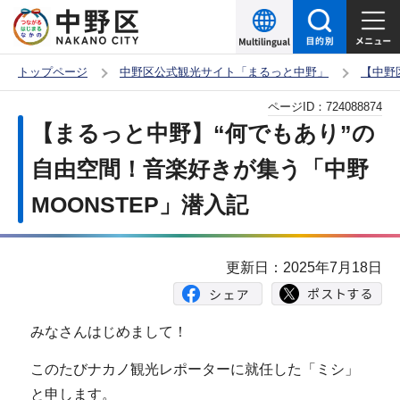
こ
の
ペ
トップページ
中野区公式観光サイト「まるっと中野」
【中野
ー
本
ページID：
724088874
ジ
文
【まるっと中野】“何でもあり”の
の
こ
先
自由空間！音楽好きが集う「中野
こ
頭
MOONSTEP」潜入記
か
で
ら
す
更新日：2025年7月18日
みなさんはじめまして！
このたびナカノ観光レポーターに就任した「ミシ」
と申します。