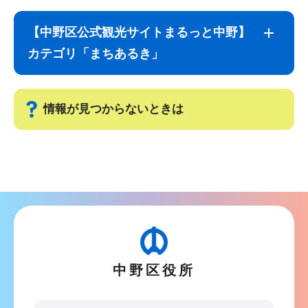
サ
本
ブ
文
【中野区公式観光サイトまるっと中野】
ナ
こ
カテゴリ「まちあるき」
ビ
こ
ゲ
ま
ー
で
情報が見つからないときは
シ
ョ
サ
ン
ブ
こ
ナ
こ
ビ
か
ゲ
ら
ー
中野区役所
シ
ョ
ン