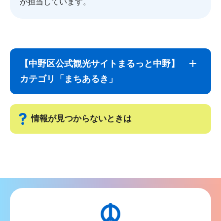
が担当しています。
サ
本
ブ
文
【中野区公式観光サイトまるっと中野】
ナ
こ
カテゴリ「まちあるき」
ビ
こ
ゲ
ま
ー
で
情報が見つからないときは
シ
ョ
サ
ン
ブ
こ
ナ
こ
ビ
か
ゲ
ら
ー