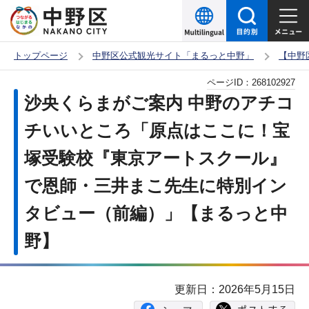
こ
の
ペ
トップページ
中野区公式観光サイト「まるっと中野」
【中野
ー
本
ページID：
268102927
ジ
文
沙央くらまがご案内 中野のアチコ
の
こ
先
チいいところ「原点はここに！宝
こ
頭
塚受験校『東京アートスクール』
か
で
ら
で恩師・三井まこ先生に特別イン
す
タビュー（前編）」【まるっと中
野】
更新日：2026年5月15日