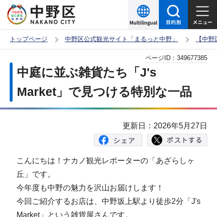
こ
の
ペ
トップページ
中野区公式観光サイト「まるっと中野」
【中野
ー
本
ページID：
349677385
ジ
文
中庭に並ぶ雑貨たち「J's
の
こ
先
Market」で見つける特別な一品
こ
頭
か
で
ら
更新日：2026年5月27日
す
こんにちは！ナカノ観光レポーターの「あざらしヶ
丘」です。
今年度も中野の魅力を沢山お届けします！
今回ご紹介するお店は、中野坂上駅より徒歩2分「J's
Market」という雑貨屋さんです。