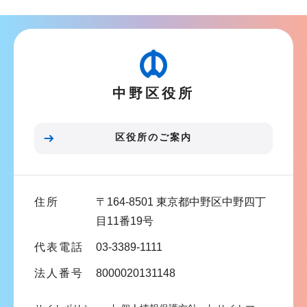
こ
ナ
こ
ビ
か
ゲ
ら
ー
中野区役所
シ
ョ
ン
区役所のご案内
こ
こ
ま
住所
〒164-8501 東京都中野区中野四丁
で
目11番19号
代表電話
03-3389-1111
法人番号
8000020131148