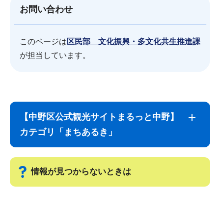
お問い合わせ
このページは
区民部 文化振興・多文化共生推進課
が担当しています。
サ
本
ブ
文
【中野区公式観光サイトまるっと中野】
ナ
こ
カテゴリ「まちあるき」
ビ
こ
ゲ
ま
ー
で
情報が見つからないときは
シ
ョ
サ
ン
ブ