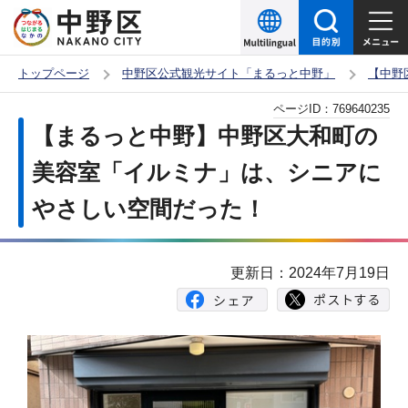
こ
の
ペ
トップページ
中野区公式観光サイト「まるっと中野」
【中野
ー
本
ページID：
769640235
ジ
文
【まるっと中野】中野区大和町の
の
こ
先
美容室「イルミナ」は、シニアに
こ
頭
やさしい空間だった！
か
で
ら
す
更新日：2024年7月19日