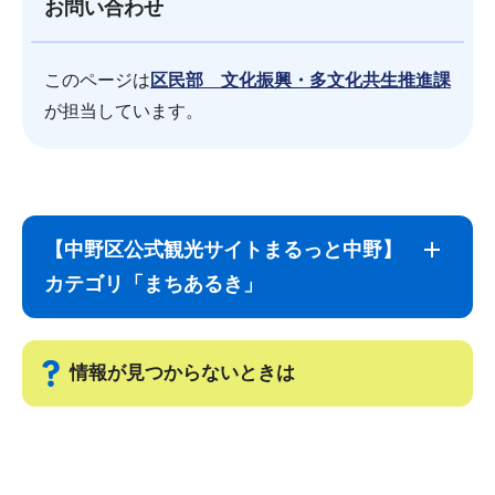
お問い合わせ
このページは
区民部 文化振興・多文化共生推進課
が担当しています。
サ
本
ブ
文
【中野区公式観光サイトまるっと中野】
ナ
こ
カテゴリ「まちあるき」
ビ
こ
ゲ
ま
ー
で
情報が見つからないときは
シ
ョ
サ
ン
ブ
こ