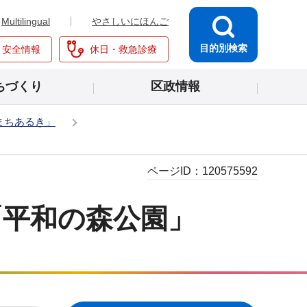
Multilingual
やさしいにほんご
目的別検索
・安全情報
休日・救急診療
ちづくり
区政情報
まちあるき」
ページID：
120575592
「平和の森公園」