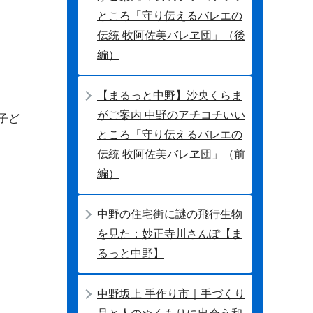
ところ「守り伝えるバレエの
伝統 牧阿佐美バレヱ団」（後
編）
【まるっと中野】沙央くらま
がご案内 中野のアチコチいい
子ど
ところ「守り伝えるバレエの
伝統 牧阿佐美バレヱ団」（前
編）
中野の住宅街に謎の飛行生物
を見た：妙正寺川さんぽ【ま
るっと中野】
中野坂上 手作り市｜手づくり