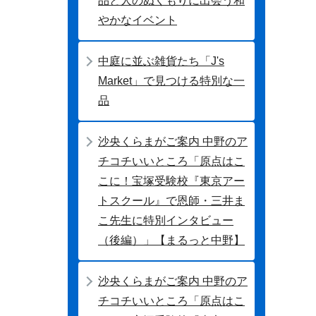
品と人のぬくもりに出会う和
やかなイベント
中庭に並ぶ雑貨たち「J's
Market」で見つける特別な一
品
沙央くらまがご案内 中野のア
チコチいいところ「原点はこ
こに！宝塚受験校『東京アー
トスクール』で恩師・三井ま
こ先生に特別インタビュー
（後編）」【まるっと中野】
沙央くらまがご案内 中野のア
チコチいいところ「原点はこ