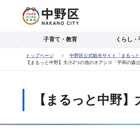
こ
の
ペ
ー
子育て・教育
くらし・
ジ
の
トップページ
中野区公式観光サイト「まるっと
先
【まるっと中野】大小2つの池のオアシス「平和の森
頭
で
本
す
文
こ
【まるっと中野】
こ
か
ら