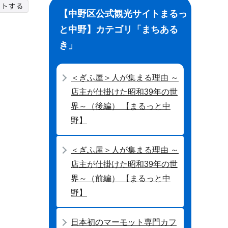
【中野区公式観光サイトまるっ
と中野】カテゴリ「まちある
き」
＜ぎふ屋＞人が集まる理由 ～
店主が仕掛けた昭和39年の世
界～（後編） 【まるっと中
野】
＜ぎふ屋＞人が集まる理由 ～
店主が仕掛けた昭和39年の世
界～（前編） 【まるっと中
野】
日本初のマーモット専門カフ