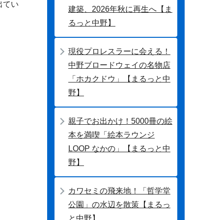
出てい
建築、2026年秋に再生へ【ま
るっと中野】
現役プロレスラーに会える！
中野ブロードウェイの名物店
「ホカクドウ」【まるっと中
野】
親子でお出かけ！5000冊の絵
本を満喫「絵本ラウンジ
LOOP なかの」【まるっと中
野】
カワセミの飛来地！「哲学堂
公園」の水辺を散策【まるっ
と中野】