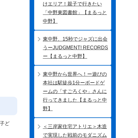
けエリア！親子で行きたい
「中野東図書館」【まるっと
中野】
東中野、15秒でジャズに出会
うーJUDGMENT! RECORDS
ー【まるっと中野】
東中野から世界へ！ー遊びの
本社は駅徒歩1分ーボードゲ
ームの「すごろくや」さんに
行ってきました【まるっと中
野】
子ど
＜三岸家住宅アトリエ＞木造
で実現した戦前のモダニズム