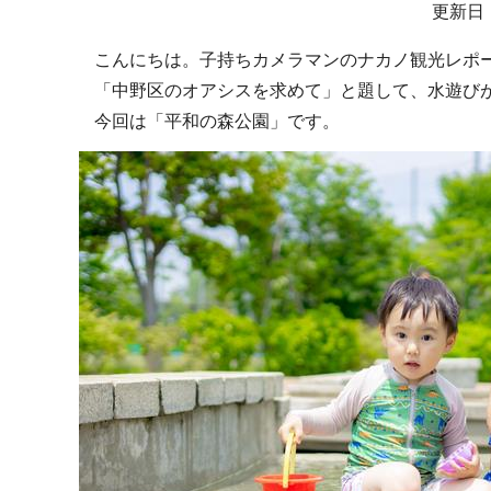
サ
更新日：
ブ
こんにちは。子持ちカメラマンのナカノ観光レポー
ナ
「中野区のオアシスを求めて」と題して、水遊び
ビ
今回は「平和の森公園」です。
ゲ
ー
シ
ョ
ン
こ
こ
か
ら