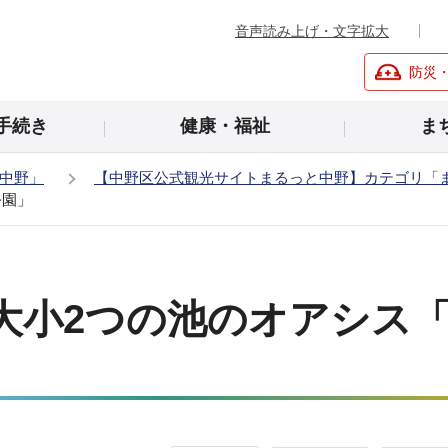
音声読み上げ・文字拡大
防災
手続き
健康・福祉
ま
中野」
【中野区公式観光サイトまるっと中野】カテゴリ「
公園」
大小2つの池のオアシス