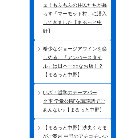
ェ！もふもふの住民たちが暮
らす「マーモット村」に潜入
してきました【まるっと中
野】
希少なジョージアワインを楽
しめる、「アンバースタイ
ル」は日本一○○なお店！？
【まるっと中野】
いざ！哲学のテーマパー
ク”哲学堂公園”を講談調でご
あんない♪【まるっと中野】
【まるっと中野】沙央くらま
がご案内 中野のアチコチいい