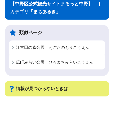
ブ
文
【中野区公式観光サイトまるっと中野】
ナ
こ
カテゴリ「まちあるき」
ビ
こ
ゲ
ま
ー
で
類似ページ
シ
ョ
江古田の森公園 えごたのもりこうえん
ン
こ
広町みらい公園 ひろまちみらいこうえん
こ
か
ら
情報が見つからないときは
サ
ブ