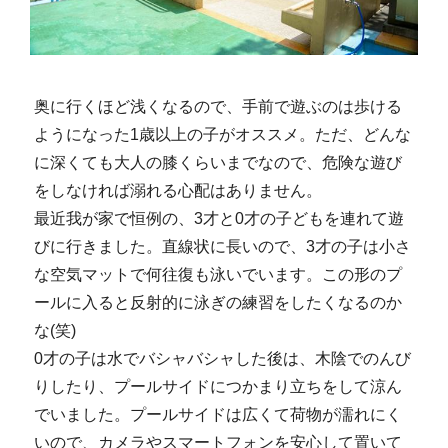
奥に行くほど浅くなるので、手前で遊ぶのは歩ける
ようになった1歳以上の子がオススメ。ただ、どんな
に深くても大人の膝くらいまでなので、危険な遊び
をしなければ溺れる心配はありません。
最近我が家で恒例の、3才と0才の子どもを連れて遊
びに行きました。直線状に長いので、3才の子は小さ
な空気マットで何往復も泳いでいます。この形のプ
ールに入ると反射的に泳ぎの練習をしたくなるのか
な(笑)
0才の子は水でバシャバシャした後は、木陰でのんび
りしたり、プールサイドにつかまり立ちをして涼ん
でいました。プールサイドは広くて荷物が濡れにく
いので、カメラやスマートフォンを安心して置いて