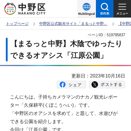
こ
の
ペ
トップページ
中野区公式観光サイト「まるっと中野」
【中野
ー
本
ページID：
519795837
ジ
文
【まるっと中野】木陰でゆったり
の
こ
先
できるオアシス「江原公園」
こ
頭
か
で
ら
更新日：2023年10月16日
す
こんにちは。子持ちカメラマンのナカノ観光レポー
ター「久保耕平(くぼこうへい)」です。
「中野区のオアシスを求めて」と題して、水遊びが
できる公園を紹介します。
今回は「江原公園」です。