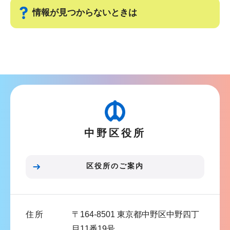
ー
で
情報が見つからないときは
シ
ョ
サ
ン
ブ
こ
ナ
こ
ビ
か
ゲ
ら
ー
中野区役所
シ
ョ
ン
区役所のご案内
こ
こ
ま
住所
〒164-8501 東京都中野区中野四丁
で
目11番19号