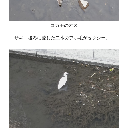
コガモのオス
コサギ 後ろに流した二本のアホ毛がセクシー。