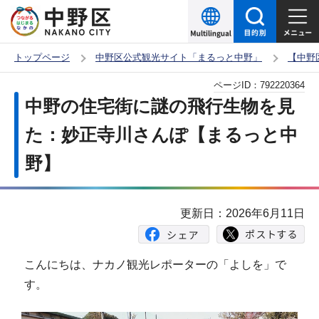
こ
の
ペ
トップページ
中野区公式観光サイト「まるっと中野」
【中野
ー
本
ページID：
792220364
ジ
文
中野の住宅街に謎の飛行生物を見
の
こ
先
た：妙正寺川さんぽ【まるっと中
こ
頭
野】
か
で
ら
す
更新日：2026年6月11日
こんにちは、ナカノ観光レポーターの「よしを」で
す。