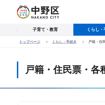
こ
の
ペ
ー
子育て・教育
くらし・
ジ
の
トップページ
くらし・手続き
戸籍・住
先
頭
本
で
文
す
こ
戸籍・住民票・各
こ
か
ら
サ