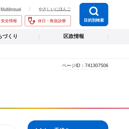
Multilingual
やさしいにほんご
目的別検索
・安全情報
休日・救急診療
ちづくり
区政情報
ページID：
741307506