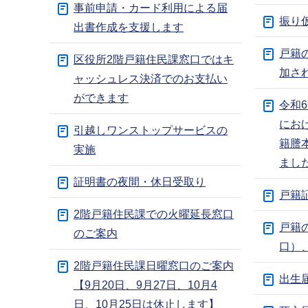
事前申請・カード利用による届
振り
出書作成を支援します
戸籍
区役所2階戸籍住民課窓口ではキ
加さ
ャッシュレス決済でのお支払い
ができます
令和
にお
引越しワンストップサービスの
籍謄
実施
まし
証明書の夜間・休日受取り
戸籍
2階戸籍住民課での火曜延長窓口
戸籍
のご案内
口）
2階戸籍住民課日曜窓口のご案内
出生
【9月20日、9月27日、10月4
日、10月25日は休止します】