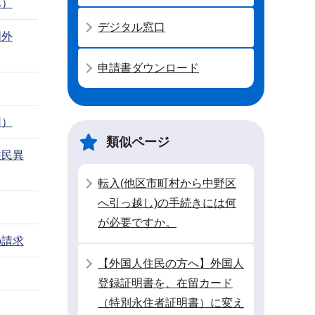
へ）
デジタル窓口
国外
申請書ダウンロード
用）
類似ページ
住民異
転入(他区市町村から中野区
へ引っ越し)の手続きには何
が必要ですか。
の請求
【外国人住民の方へ】外国人
登録証明書を、在留カード
（特別永住者証明書）に変え