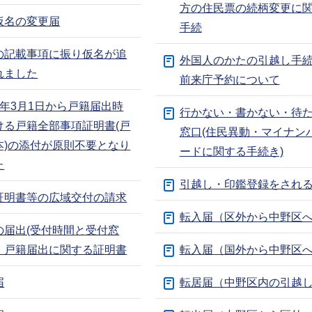
方の住民票の続柄変更に
仮名の変更届
手続
の記載事項に振り仮名が追
外国人のかたの引越し手
れました
前来庁予約について
6年3月1日から戸籍届出時
行かない・書かない・待
ける戸籍全部事項証明書(戸
窓口(住民異動・マイナン
本)の添付が原則不要となり
ードに関する手続き)
た
引越し・印鑑登録をされ
証明書等の広域交付の請求
転入届（区外から中野区
の届出(受付時間と受付窓
、戸籍届出に関する証明書
転入届（国外から中野区
届
転居届（中野区内の引越