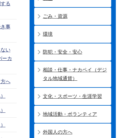
関する
ごみ・資源
続き事
環境
たない
防犯・安全・安心
バーカ
相談・仕事・ナカペイ（デジ
タル地域通貨）
る方へ
へ）
文化・スポーツ・生涯学習
へ）
地域活動・ボランティア
し）
外国人の方へ