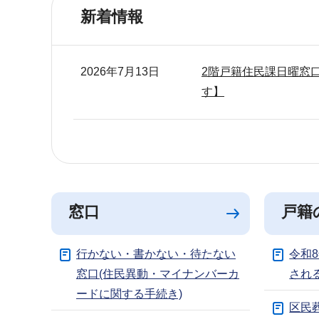
ブ
新着情報
ナ
ビ
ゲ
2026年7月13日
2階戸籍住民課日曜窓口
ー
す】
シ
ョ
ン
こ
こ
か
窓口
戸籍
ら
行かない・書かない・待たない
令和
窓口(住民異動・マイナンバーカ
され
ードに関する手続き)
区民