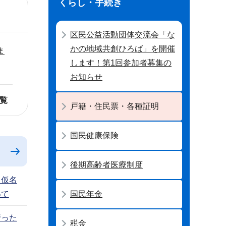
くらし・手続き
区民公益活動団体交流会「な
かの地域共創ひろば」を開催
ま
します！第1回参加者募集の
お知らせ
覧
戸籍・住民票・各種証明
国民健康保険
後期高齢者医療制度
り仮名
国民年金
いて
行った
税金