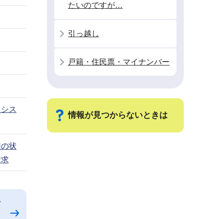
たいのですが…
引っ越し
戸籍・住民票・マイナンバー
クシス
情報が見つからないときは
用の状
サ
請求
ブ
ナ
ビ
ン
ゲ
ー