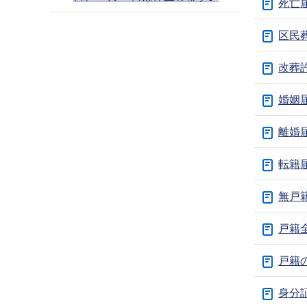
死亡
区民
改葬
婚姻
離婚
転籍
無戸
戸籍
戸籍
身分