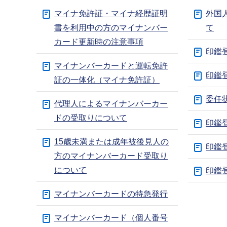
マイナ免許証・マイナ経歴証明
外国
書を利用中の方のマイナンバー
て
カード更新時の注意事項
印鑑
マイナンバーカードと運転免許
印鑑
証の一体化（マイナ免許証）
委任
代理人によるマイナンバーカー
ドの受取りについて
印鑑
15歳未満または成年被後見人の
印鑑
方のマイナンバーカード受取り
について
印鑑
マイナンバーカードの特急発行
マイナンバーカード（個人番号