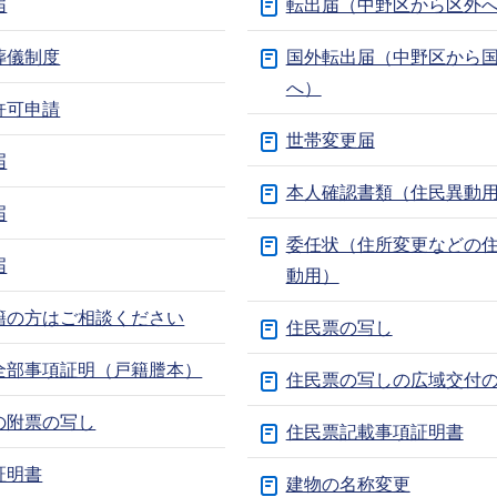
届
転出届（中野区から区外
葬儀制度
国外転出届（中野区から
へ）
許可申請
世帯変更届
届
本人確認書類（住民異動
届
委任状（住所変更などの
届
動用）
籍の方はご相談ください
住民票の写し
全部事項証明（戸籍謄本）
住民票の写しの広域交付
の附票の写し
住民票記載事項証明書
証明書
建物の名称変更