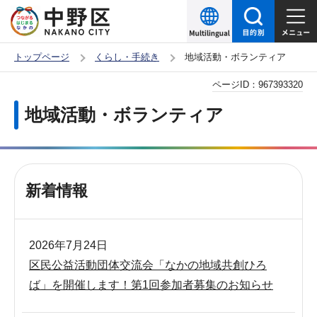
こ
の
ペ
トップページ
くらし・手続き
地域活動・ボランティア
ー
本
ページID：
967393320
ジ
文
の
地域活動・ボランティア
こ
先
こ
頭
か
で
ら
す
新着情報
2026年7月24日
区民公益活動団体交流会「なかの地域共創ひろ
ば」を開催します！第1回参加者募集のお知らせ