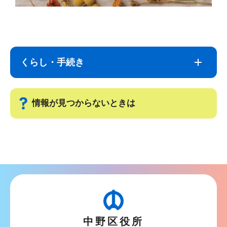
サ
本
ブ
文
ナ
こ
くらし・手続き
ビ
こ
ゲ
ま
ー
で
情報が見つからないときは
シ
ョ
サ
ン
ブ
こ
ナ
こ
ビ
か
ゲ
ら
ー
中野区役所
シ