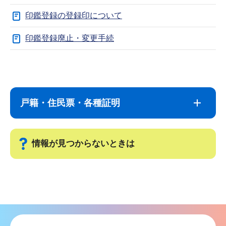
印鑑登録の登録印について
印鑑登録廃止・変更手続
サ
本
ブ
文
ナ
こ
戸籍・住民票・各種証明
ビ
こ
ゲ
ま
ー
で
情報が見つからないときは
シ
ョ
サ
ン
ブ
こ
ナ
こ
ビ
か