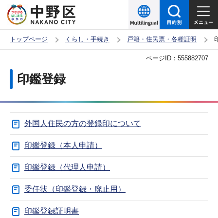
こ
の
ペ
トップページ
くらし・手続き
戸籍・住民票・各種証明
ー
本
ページID：
555882707
ジ
文
の
印鑑登録
こ
先
こ
頭
か
で
外国人住民の方の登録印について
ら
す
印鑑登録（本人申請）
印鑑登録（代理人申請）
委任状（印鑑登録・廃止用）
印鑑登録証明書