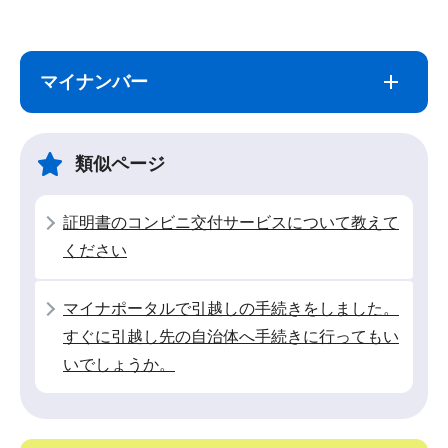
サ
本
ブ
文
マイナンバー
ナ
こ
ビ
こ
ゲ
ま
類似ページ
ー
で
シ
証明書のコンビニ交付サービスについて教えて
ョ
ください
ン
こ
マイナポータルで引越しの手続きをしました。
こ
すぐに引越し先の自治体へ手続きに行ってもい
か
いでしょうか。
ら