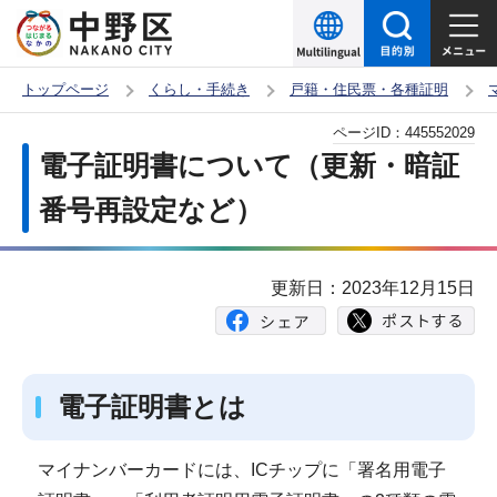
こ
の
ペ
トップページ
くらし・手続き
戸籍・住民票・各種証明
ー
本
ページID：
445552029
ジ
文
電子証明書について（更新・暗証
の
こ
先
番号再設定など）
こ
頭
か
で
ら
更新日：2023年12月15日
す
電子証明書とは
マイナンバーカードには、ICチップに「署名用電子