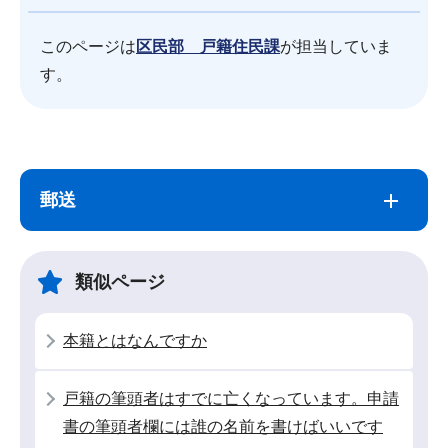
このページは
区民部 戸籍住民課
が担当していま
す。
サ
本
ブ
文
郵送
ナ
こ
ビ
こ
ゲ
ま
類似ページ
ー
で
シ
本籍とはなんですか
ョ
ン
戸籍の筆頭者はすでに亡くなっています。申請
こ
書の筆頭者欄には誰の名前を書けばいいです
こ