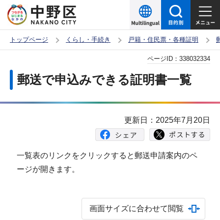
こ
の
ペ
トップページ
くらし・手続き
戸籍・住民票・各種証明
ー
本
ページID：
338032334
ジ
文
の
郵送で申込みできる証明書一覧
こ
先
こ
頭
か
で
更新日：2025年7月20日
ら
す
一覧表のリンクをクリックすると郵送申請案内のペ
ージが開きます。
画面サイズに合わせて閲覧