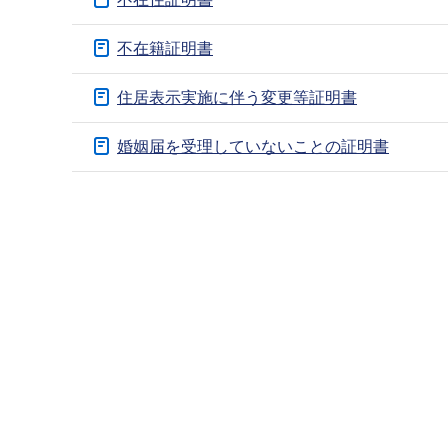
ブ
ナ
不在籍証明書
ビ
ゲ
住居表示実施に伴う変更等証明書
ー
婚姻届を受理していないことの証明書
シ
ョ
本
ン
文
こ
こ
こ
こ
か
ま
ら
で