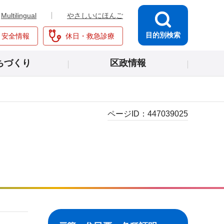
Multilingual
やさしいにほんご
目的別検索
・安全情報
休日・救急診療
ちづくり
区政情報
ページID：
447039025