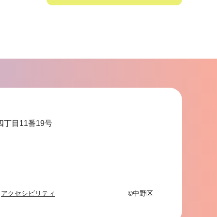
サ
ブ
ナ
ビ
ゲ
ー
シ
ョ
四丁目11番19号
ン
こ
こ
ま
で
アクセシビリティ
©中野区