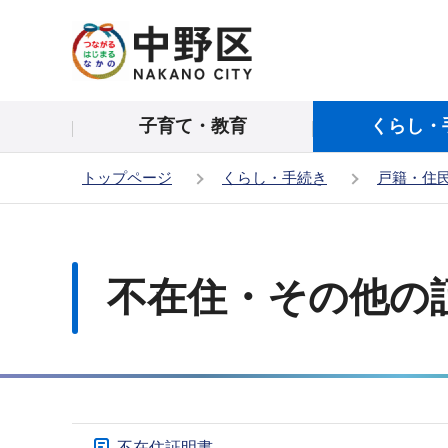
こ
の
ペ
ー
子育て・教育
くらし・
ジ
の
トップページ
くらし・手続き
戸籍・住
先
頭
本
で
文
す
こ
不在住・その他の
こ
か
ら
サ
不在住証明書