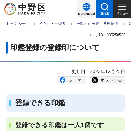
こ
の
ペ
トップページ
くらし・手続き
戸籍・住民票・各種証明
ー
本
ページID：
995258522
ジ
文
の
印鑑登録の登録印について
こ
先
こ
頭
か
で
更新日：2023年12月20日
ら
す
登録できる印鑑
登録できる印鑑は一人1個です