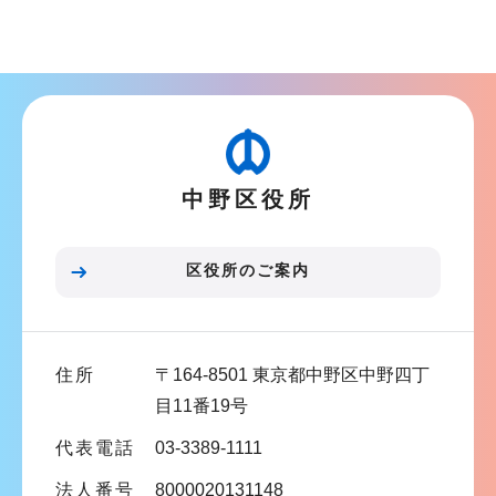
サ
ョ
ブ
ン
ナ
こ
ビ
こ
ゲ
か
ー
ら
中野区役所
シ
ョ
ン
区役所のご案内
こ
こ
ま
住所
〒164-8501 東京都中野区中野四丁
で
目11番19号
代表電話
03-3389-1111
法人番号
8000020131148