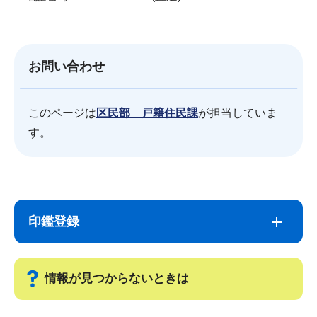
お問い合わせ
このページは
区民部 戸籍住民課
が担当していま
す。
サ
本
ブ
文
印鑑登録
ナ
こ
ビ
こ
ゲ
ま
情報が見つからないときは
ー
で
シ