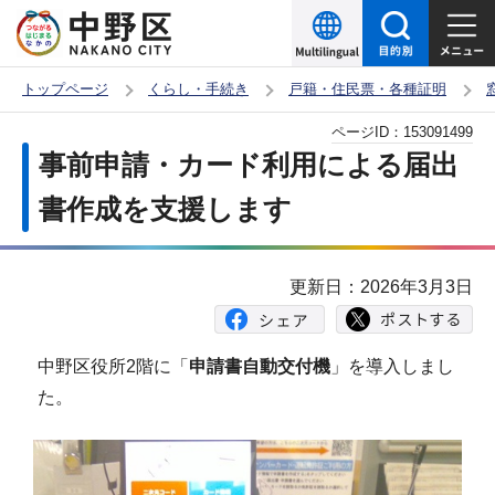
こ
の
ペ
トップページ
くらし・手続き
戸籍・住民票・各種証明
ー
本
ページID：
153091499
ジ
文
事前申請・カード利用による届出
の
こ
先
書作成を支援します
こ
頭
か
で
ら
更新日：2026年3月3日
す
中野区役所2階に「
申請書自動交付機
」を導入しまし
た。