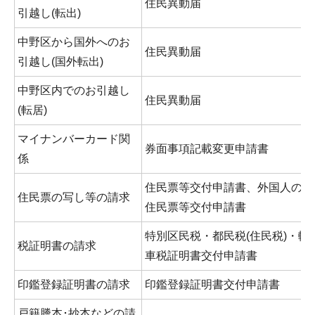
住民異動届
引越し(転出)
中野区から国外へのお
住民異動届
引越し(国外転出)
中野区内でのお引越し
住民異動届
(転居)
マイナンバーカード関
券面事項記載変更申請書
係
住民票等交付申請書、外国人の方
住民票の写し等の請求
住民票等交付申請書
特別区民税・都民税(住民税)・軽
税証明書の請求
車税証明書交付申請書
印鑑登録証明書の請求
印鑑登録証明書交付申請書
戸籍謄本･抄本などの請