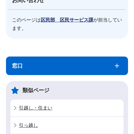
お問い合わせ
このページは
区民部 区民サービス課
が担当してい
ます。
サ
本
ブ
文
窓口
ナ
こ
ビ
こ
ゲ
ま
類似ページ
ー
で
シ
引越し・住まい
ョ
ン
引っ越し
こ