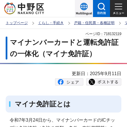
こ
の
ペ
トップページ
くらし・手続き
戸籍・住民票・各種証明
ー
本
ページID：
718132119
ジ
文
マイナンバーカードと運転免許証
の
こ
先
の一体化（マイナ免許証）
こ
頭
か
で
ら
更新日：2025年9月11日
す
マイナ免許証とは
令和7年3月24日から、マイナンバーカードのICチッ