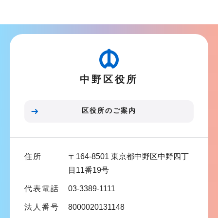
ョ
ブ
ン
ナ
こ
ビ
こ
ゲ
か
ー
ら
中野区役所
シ
ョ
ン
区役所のご案内
こ
こ
ま
住所
〒164-8501 東京都中野区中野四丁
で
目11番19号
代表電話
03-3389-1111
法人番号
8000020131148