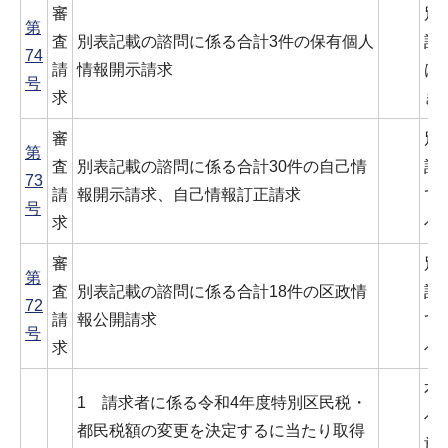
審
別
第
査
別表記載の諮問に係る合計3件の保有個人
計
74
請
情報開示請求
は
号
求
き
審
別
第
査
別表記載の諮問に係る合計30件の自己情
計
73
請
報開示請求、自己情報訂正請求
て
号
求
べ
審
別
第
査
別表記載の諮問に係る合計18件の区政情
計
72
請
報公開請求
て
号
求
べ
本
1 請求者に係る令和4年度特別区民税・
べ
都民税額の変更を決定するに当たり取得
施