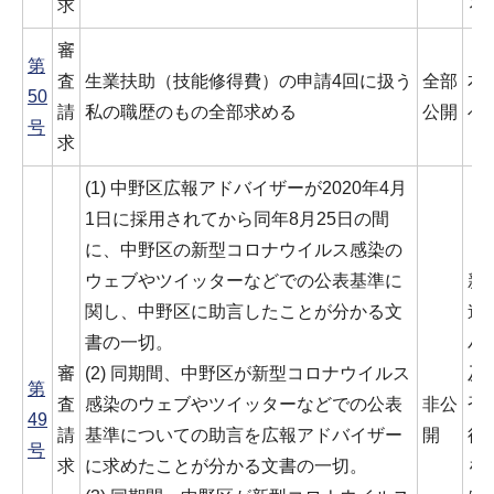
求
る
審
第
査
生業扶助（技能修得費）の申請4回に扱う
全部
本
50
請
私の職歴のもの全部求める
公開
べ
号
求
(1) 中野区広報アドバイザーが2020年4月
1日に採用されてから同年8月25日の間
に、中野区の新型コロナウイルス感染の
ウェブやツイッターなどでの公表基準に
新
関し、中野区に助言したことが分かる文
連
書の一切。
バ
審
(2) 同期間、中野区が新型コロナウイルス
及
第
査
感染のウェブやツイッターなどでの公表
非公
否
49
請
基準についての助言を広報アドバイザー
開
行
号
求
に求めたことが分かる文書の一切。
を