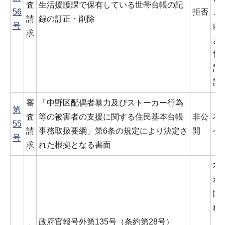
査
生活援護課で保有している世帯台帳の記
56
拒否
こ
請
録の訂正・削除
号
内
求
お
情
記
討
審
「中野区配偶者暴力及びストーカー行為
第
査
等の被害者の支援に関する住民基本台帳
非公
本
55
請
事務取扱要綱」第6条の規定により決定さ
開
べ
号
求
れた根拠となる書面
本
れ
関
科
政府官報号外第135号（条約第28号）
「