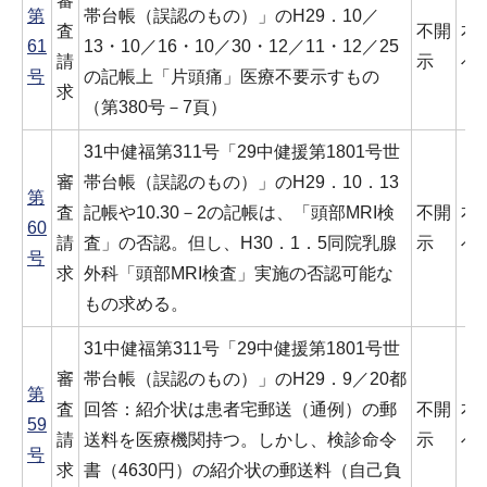
審
第
帯台帳（誤認のもの）」のH29．10／
査
不開
本
61
13・10／16・10／30・12／11・12／25
請
示
べ
号
の記帳上「片頭痛」医療不要示すもの
求
（第380号－7頁）
31中健福第311号「29中健援第1801号世
審
帯台帳（誤認のもの）」のH29．10．13
第
査
記帳や10.30－2の記帳は、「頭部MRI検
不開
本
60
請
査」の否認。但し、H30．1．5同院乳腺
示
べ
号
求
外科「頭部MRI検査」実施の否認可能な
もの求める。
31中健福第311号「29中健援第1801号世
審
帯台帳（誤認のもの）」のH29．9／20都
第
査
回答：紹介状は患者宅郵送（通例）の郵
不開
本
59
請
送料を医療機関持つ。しかし、検診命令
示
べ
号
求
書（4630円）の紹介状の郵送料（自己負