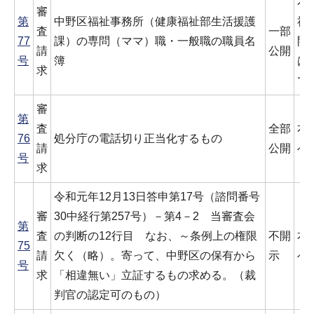
本
審
第
中野区福祉事務所（健康福祉部生活援護
祉
査
一部
77
課）の専問（ママ）職・一般職の職員名
開
請
公開
号
簿
は
求
で
審
第
査
全部
本
76
処分庁の電話切り正当化するもの
請
公開
べ
号
求
令和元年12月13日答申第17号（諮問番号
審
30中経行第257号）－第4－2 当審査会
第
査
の判断の12行目 なお、～条例上の権限
不開
本
75
請
欠く（略）。寄って、中野区の保有から
示
べ
号
求
「相違無い」立証するもの求める。（裁
判官の認定可のもの）