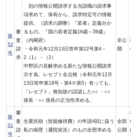
別の情報公開請求する当該職の請求事
項求めて、保有から、請求特定可の情報
提供。（請求の調整）『若者』定義分か
審
るもの。『国の若者定義16歳～39歳』
第
査
（内閣府）
非公
本
52
請
・令和元年12月13日答申第22号第4－
開
べ
号
求
2（1）・（2）
中野区の見解求める新たな情報公開請求
示す為、レセプト全点検（令和元年12月
13日答申第19号－第4※第5）有っても、
「レセプト」無知故の誤認した○○ ・○○
係長・○○ 係長の正当性求める。
審
本
第
査
生業扶助（技能修得費）の申請4回に扱う
全部
い
51
請
私の病歴（通院状況）のもの全部求める
公開
に
号