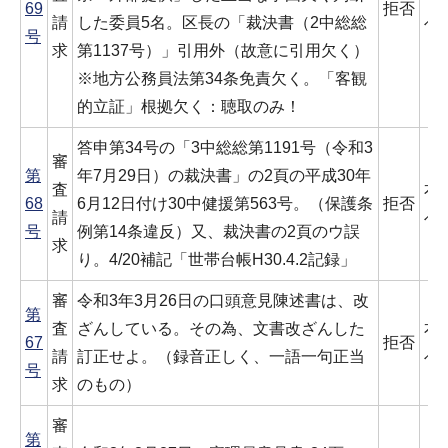
69
拒否
請
した委員5名。区長の「裁決書（2中総総
べ
号
求
第1137号）」引用外（故意に引用欠く）
※地方公務員法第34条免責欠く。「客観
的立証」根拠欠く：聴取のみ！
答申第34号の「3中総総第1191号（令和3
審
第
年7月29日）の裁決書」の2頁の平成30年
査
本
68
6月12日付け30中健援第563号。（保護条
拒否
請
べ
号
例第14条違反）又、裁決書の2頁のウ誤
求
り。4/20補記「世帯台帳H30.4.2記録」
審
令和3年3月26日の口頭意見陳述書は、改
第
査
ざんしている。その為、文書改ざんした
本
67
拒否
請
訂正せよ。（録音正しく、一語一句正当
べ
号
求
のもの）
審
第