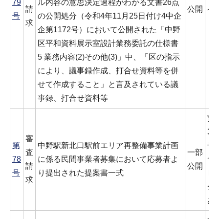
79
ル内容の意思決定過程がわかる文書26点
請
公開
べ
号
の公開処分（令和4年11月25日付け4中企
求
企第1172号）において公開された「中野
区平和資料展示室設計業務委託の仕様書
5 業務内容(2)その他(3)」中、「区の指示
により、議事録作成、打合せ資料等を併
せて作成すること」と言及されている議
事録、打合せ資料等
実
3
審
第
中野駅新北口駅前エリア再整備事業計画
号
査
一部
78
に係る民間事業者募集において応募者よ
つ
請
公開
号
り提出された提案書一式
し
求
公
あ