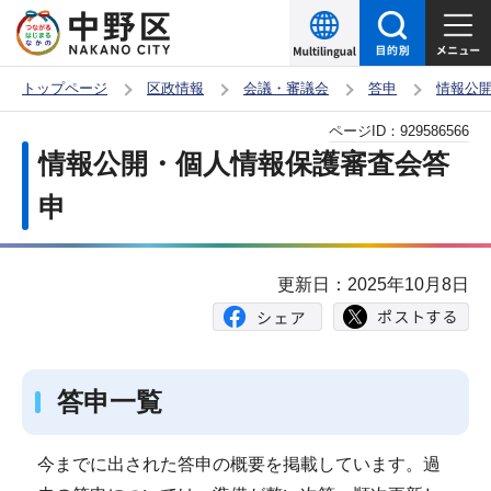
こ
の
ペ
トップページ
区政情報
会議・審議会
答申
情報公
ー
本
ページID：
929586566
ジ
文
情報公開・個人情報保護審査会答
の
こ
先
申
こ
頭
か
で
ら
更新日：2025年10月8日
す
答申一覧
今までに出された答申の概要を掲載しています。過