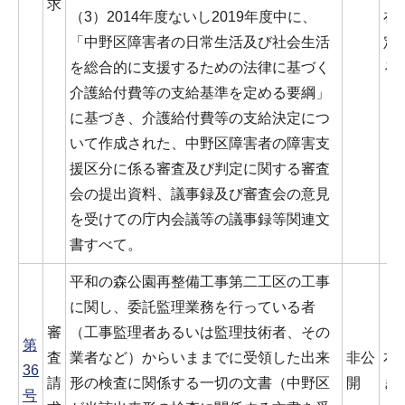
求
（3）2014年度ないし2019年度中に、
在
「中野区障害者の日常生活及び社会生活
定
を総合的に支援するための法律に基づく
る
介護給付費等の支給基準を定める要綱」
に基づき、介護給付費等の支給決定につ
いて作成された、中野区障害者の障害支
援区分に係る審査及び判定に関する審査
会の提出資料、議事録及び審査会の意見
を受けての庁内会議等の議事録等関連文
書すべて。
平和の森公園再整備工事第二工区の工事
に関し、委託監理業務を行っている者
審
（工事監理者あるいは監理技術者、その
第
査
業者など）からいままでに受領した出来
非公
本
36
請
形の検査に関係する一切の文書（中野区
開
き
号