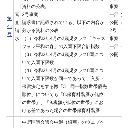
資料の公表。
事案
含
審
2号事案
一部
第
第
査
請求書に記載されている、以下の内容が
公開
に
41
請
分かる資料の公表
2号
ち
号
求
（1）令和2年4月の2歳児クラス「キッズ
事案
し
フォレ平和の森」の入園下限合計指数
一部
そ
（3）令和2年4月の3歳児クラス8園につ
公開
し
いて入園下限数
（4）令和2年4月の3歳児クラス8園につ
いて入園下限数が同一であって、入所・
保留決定をする際「3．同一指数世帯優先
順位」についても「8.保育料階層が低位
の世帯」、「9.税額が低位の世帯」にお
ける差であった場合の世帯保育料階層
中野区議会議会中継（録画）のウェブペ