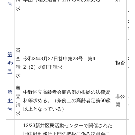
号
て
求
で
決
審
き
審
第
査
令和2年3月27日答申第28号－第4－
本
45
拒否
請
2（2）の訂正請求
べ
号
求
審
第
中野区立高齢者会館条例の根拠の法律資
査
非公
本
44
料等求める。（条例上の高齢者定義60歳
請
開
べ
号
以上となっている）
求
12/23新井区民活動センターで開催された
旧中野刑務所正門の取扱に係る説明会に