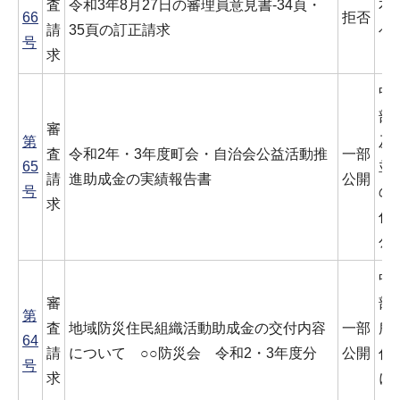
査
令和3年8月27日の審理員意見書-34頁・
本
66
拒否
請
35頁の訂正請求
べ
号
求
中
部
審
第
及
査
令和2年・3年度町会・自治会公益活動推
一部
65
並
請
進助成金の実績報告書
公開
号
の
求
代
公
中
審
部
第
査
地域防災住民組織活動助成金の交付内容
一部
所
64
請
について ○○防災会 令和2・3年度分
公開
代
号
求
に