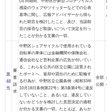
(3) 同期間、中野区が新型コロナウイルス
は
感染のウェブやツイッターなどでの公表
審
基準に関し、広報アドバイザーから得ら
あ
れた助言を検討したこと、及び、当該助
言の採否など取扱いについて決定を行っ
たことが分かる文書の一切。
中野区シェアサイクルで使用されている
自転車の車体には金融機関や保険会社、
通信会社など営利企業の広告が付いてい
る。これらを公共の区立公園に設置され
審
第
たポートへ、返却や貸出のために駐輪す
査
全部
本
48
る行為が、中野区立公園条例（昭和33年
請
公開
べ
号
10月18日条例第22号）第3条第4号に違反
求
していないこと、あるいは、違反してい
ないかどうかを検討した意思決定の過程
が分かる文書の一切。たとえば、あらか