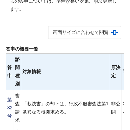
去の答申については、準備が整い次第、順次更新し
ます。
画面サイズに合わせて閲覧
答申の概要一覧
諮
答
問
原決
対象情報
審
申
種
定
別
審
第
査
「裁決書」の却下は、行政不服審査法第1
非公
本
82
請
条異なる根拠求める。
開
べ
号
求