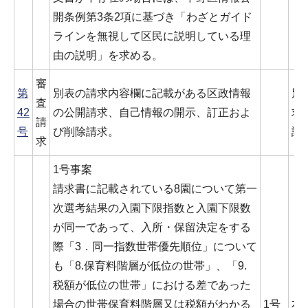
開条例第3条2項に基づき「わざとガイド
ラインを無視して区民に説明している理
由の説明」を求める。
審
第
別表の請求内容欄に記載がある区政情報
別
査
42
の公開請求、自己情報の開示、訂正およ
求
請
号
び削除請求。
認
求
1号事案
請求書に記載されている8園について第一
次選考結果の入園下限指数と入園下限数
が同一であって、入所・保留決定をする
際「3．同一指数世帯優先順位」について
も「8.保育料階層が低位の世帯」、「9.
税額が低位の世帯」における差であった
場合の世帯保育料階層又は税額がわかる
1号
本