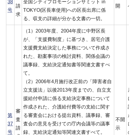
38
全国シティプロモーションサミット in
請
開
べ
号
TOKYO(区長車使用)への区長出席に係
求
る、収支の詳細が分かる文書の一切。
（1）2003年度、2004年度に中野区長
が、「支援費制度」に基づき、居宅介護
支援費支給決定した事務について作成さ
れた、勘案事項の検討資料、関係会議の
議事録、支給決定通知書等関連文書すべ
て。
（2）2006年4月施行改正前の「障害者自
立支援法」以後2013年度までの、自立支
居
援給付申請に係る支給決定事務について
に
作成された、介護給付費等の支給に関す
請
審
第
る審査会における提出資料、議事録、審
が
査
不開
37
査会の意見を受けての庁内会議等の議事
に
請
示
号
録、支給決定通知等関連文書すべて。
の