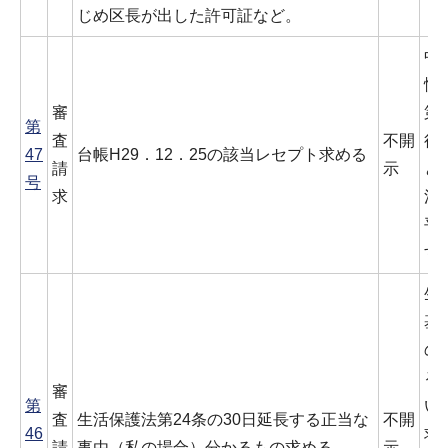
じめ区長が出した許可証など。
中
情
審
第
第
査
不開
行
47
台帳H29．12．25の該当レセプト求める
請
示
と
号
求
消
平
す
生
基
の
る
審
第
い
査
生活保護法第24条の30日延長する正当な
不開
46
求
請
事由（私の場合）分かるもの求める
示