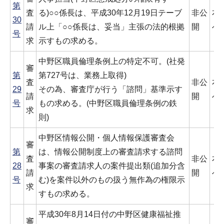
第
査
る)○○係長は、平成30年12月19日テーブ
非公
本
30
請
ル上「○○係長は、妥当」主張の法的根拠
開
べ
号
求
示すもの求める。
中野区職員倫理条例上の特定不可。(社発
審
第
第727号は、業務上取得)
査
非公
本
29
その為、審査庁が行う「諮問」基準示す
請
開
べ
号
もの求める。(中野区職員倫理条例の鉄
求
則)
中野区情報公開・個人情報保護審査会
審
第
は、情報公開制度上の審査請求する諮問
査
非公
本
28
事案の審査請求人の案件提出類(追加分含
請
開
べ
号
む)を案件以外のもの扱う無作為の権限示
求
すもの求める。
平成30年8月14日付の中野区健康福祉推
審