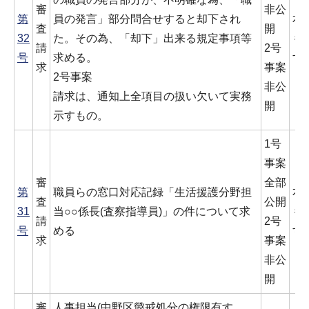
審
非公
第
員の発言」部分問合せすると却下され
本
査
開
32
た。その為、「却下」出来る規定事項等
も
請
2号
号
求める。
す
求
事案
2号事案
非公
請求は、通知上全項目の扱い欠いて実務
開
示すもの。
1号
事案
審
全部
第
職員らの窓口対応記録「生活援護分野担
本
査
公開
31
当○○係長(査察指導員)」の件について求
も
請
2号
号
める
す
求
事案
非公
開
審
人事担当(中野区懲戒処分の権限有す