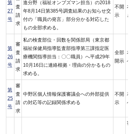
第
進分野（福祉オンブズマン担当）の2018
査
不開
本
27
年8月14日第385号調査結果のお知らせ交
請
示
き
号
付の「職員の発言」部分分かる対応した
求
もの全部求める。
私の検査部位・回数を関係部局（東京都
審
第
福祉保健局指導監査部指導第三課指定医
査
全部
本
26
療機関指導担当：〇〇職員）へ平成29年
請
開示
べ
号
10月16日に連絡根拠・理由の分かるもの
求
求める。
審
第
査
中野区個人情報保護審議会への外部提供
不開
本
25
請
の対応等の記録関係求める
示
べ
号
求
審
「