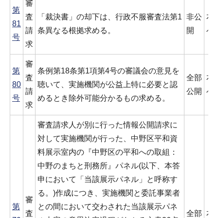
審
第
査
「裁決書」の却下は、行政不服審査法第1
非公
本
81
請
条異なる根拠求める。
開
べ
号
求
審
第
条例第18条第1項第4号の審議会の意見を
査
全部
本
80
聴いて、実施機関が公益上特に必要と認
請
公開
べ
号
めるとき除外可能分かるもの求める。
求
審査請求人が別に行った情報公開請求に
対して実施機関が行った、中野区平和資
料展示室内の『中野区の平和への取組：
中野のまちと刑務所』パネル(以下、本答
申において「当該展示パネル」と呼称す
る。)作成につき、実施機関と委託事業者
審
第
との間において交わされた当該展示パネ
査
全部
本