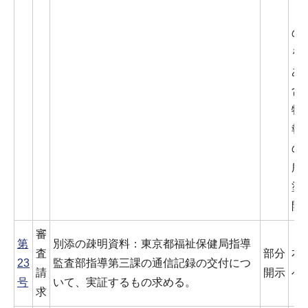
（
の
を
あ
含
特
報
の
所
塗
開
審
第
別添の疎明資料：東京都福祉保健局指導
査
部分
本
23
監査部指導第三課の通信記録の交付につ
請
開示
べ
号
いて、実証するもの求める。
求