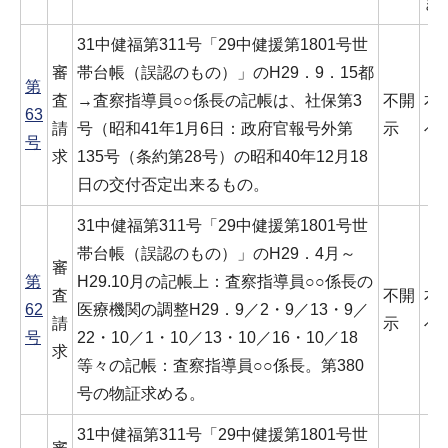
き
31中健福第311号「29中健援第1801号世
審
帯台帳（誤認のもの）」のH29．9．15都
第
査
→査察指導員○○係長の記帳は、社保第3
不開
本
63
請
号（昭和41年1月6日：政府官報号外第
示
べ
号
求
135号（条約第28号）の昭和40年12月18
日の交付否定出来るもの。
31中健福第311号「29中健援第1801号世
帯台帳（誤認のもの）」のH29．4月～
審
第
H29.10月の記帳上：査察指導員○○係長の
査
不開
本
62
医療機関の調整H29．9／2・9／13・9／
請
示
べ
号
22・10／1・10／13・10／16・10／18
求
等々の記帳：査察指導員○○係長。第380
号の物証求める。
31中健福第311号「29中健援第1801号世