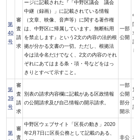
ージに記載された『「中野区議会 議会
中継（録画）」に記載されている情報
中
審
（文章、映像、音声等）に関する著作権
第
関
査
は、中野区に帰属しています。無断転用
一部
40
求
請
を禁止します』という2文の内容の法的根
公開
号
議
求
拠が分かる文書の一切。ただし、根拠法
し
令は法令名だけでなく、2文の内容のそれ
ぞれにあてはまる条・項・号などをはっ
きりとすべて示すこと。
審
一部
第
別
査
別表の請求内容欄に記載がある区政情報
公開
39
求
請
の公開請求及び自己情報の開示請求。
部分
号
認
求
開示
中野区ウェブサイト「区長の動き」2020
審
第
年2月7日に区長公務として記載のある、
査
非公
本