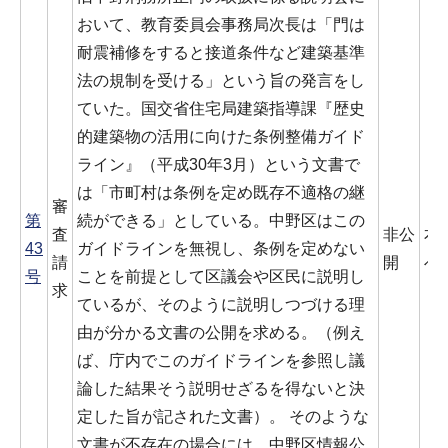
おいて、教育委員会事務局次長は「門は
耐震補修をすると接道条件など建築基準
法の規制を受ける」という旨の発言をし
ていた。国交省住宅局建築指導課『歴史
的建築物の活用に向けた条例整備ガイド
ライン』（平成30年3月）という文書で
は「市町村は条例を定め既存不適格の継
審
第
続ができる」としている。中野区はこの
査
非公
本
43
ガイドラインを無視し、条例を定めない
請
開
べ
号
ことを前提として区議会や区民に説明し
求
ているが、そのように説明しつづける理
由が分かる文書の公開を求める。（例え
ば、庁内でこのガイドラインを参照し議
論した結果そう説明せざるを得ないと決
定した旨が記された文書）。 そのような
文書が不存在の場合には、中野区情報公