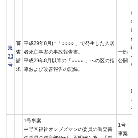
「
故
年
最
付
審
平成29年8月に「○○○○ 」で発生した入居
第
報
査
者死亡事案の事故報告書。
一部
33
中
請
平成29年8月以降の「○○○○ 」への区の指
公開
号
報
求
導および改善報告の記録。
（
う
に
と
る
1号事案
1号
中野区福祉オンブズマンの委員の調査書
事案
の職員の発言部分が、不明確な為、「職