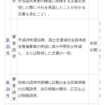
求
が当該出来形の検査に関係する文書を受
領した際にそれを承認したことが分かる
文書も含むこと）。
実
求
審
お
第
平成29年度以降、国土交通省社会資本総
査
全部
え
35
合整備事業の申請に係り中野区が作成
請
公開
象
号
し、または取得した文書の一切。
求
施
し
べ
審
第
別表の請求内容欄に記載がある区政情報
別
査
34
の公開請求、自己情報の開示、訂正およ
求
請
号
び削除請求。
認
求