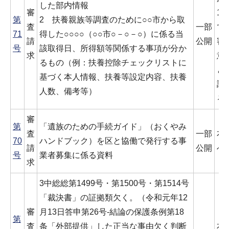
した部内情報
審
1
第
2 扶養親族等調査のために○○市から取
査
一部
て
71
得した○○○○（○○市○－○－○）に係る当
請
公開
審
号
該取得日、所得額等関係する事項が分か
求
意
るもの（例：扶養控除チェックリストに
と
基づく本人情報、扶養等設定内容、扶養
調
人数、備考等）
る
審
第
「遺族のための手続ガイド」（おくやみ
査
一部
本
70
ハンドブック）を区と協働で発行する事
請
公開
べ
号
業者募集に係る資料
求
3中総総第1499号・第1500号・第1514号
「裁決書」の証拠類欠く。（令和元年12
審
月13日答申第26号-結論の保護条例第18
第
査
条「外部提供」した正当な事由欠く判断
本