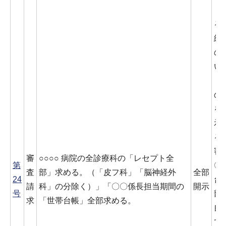
「
る
経
の
い
（
の
を
示
る
審
審
○○○○ 病院の全診療科の「レセプト全
第
〇
査
部」求める。（「皮フ科」「脳神経外
全部
24
台
請
科」の分除く）」「〇〇係長担当期間の
開示
号
部
求
「世帯台帳」全部求める。
自
て