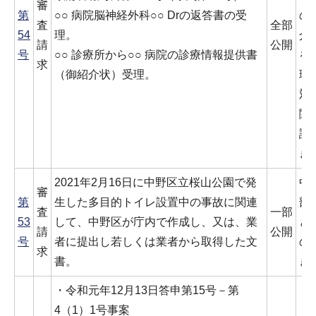
審
第
○○ 病院脳神経外科○○ Drの返答書の受
の
査
全部
54
理。
介
請
公開
号
○○ 診療所から○○ 病院の診療情報提供書
を
求
（御紹介状）受理。
理
対
関
認
き
2021年2月16日に中野区立桜山公園で発
中
審
第
生した多目的トイレ設置中の事故に関連
部
査
一部
53
して、中野区が庁内で作成し、又は、業
ど
請
公開
号
者に提出し若しくは業者から取得した文
の
求
書。
き
・令和元年12月13日答申第15号－第
4（1）1号事案