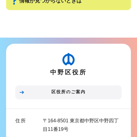
情報が見つからないときは
ョ
ン
サ
こ
ブ
こ
ナ
か
ビ
ら
ゲ
ー
中野区役所
シ
ョ
ン
区役所のご案内
こ
こ
ま
住所
〒164-8501 東京都中野区中野四丁
で
目11番19号