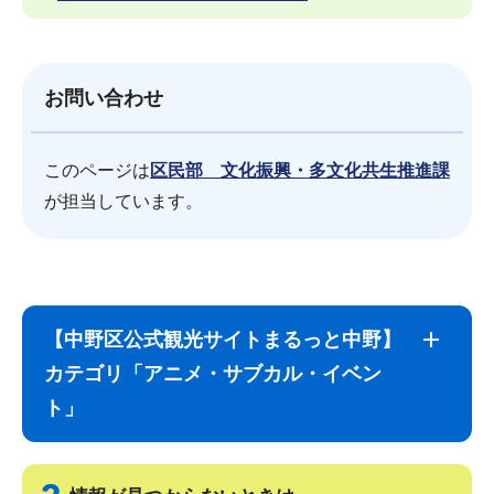
お問い合わせ
このページは
区民部 文化振興・多文化共生推進課
が担当しています。
サ
本
ブ
文
【中野区公式観光サイトまるっと中野】
ナ
こ
カテゴリ「アニメ・サブカル・イベン
ビ
こ
ト」
ゲ
ま
ー
で
シ