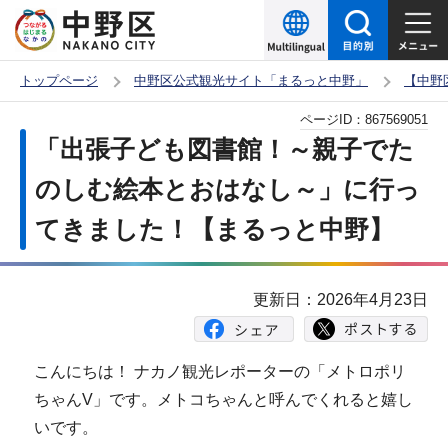
こ
の
ペ
トップページ
中野区公式観光サイト「まるっと中野」
【中野
ー
本
ページID：
867569051
ジ
文
「出張子ども図書館！～親子でた
の
こ
先
のしむ絵本とおはなし～」に行っ
こ
頭
てきました！【まるっと中野】
か
で
ら
す
更新日：2026年4月23日
こんにちは！ ナカノ観光レポーターの「メトロポリ
ちゃんV」です。メトコちゃんと呼んでくれると嬉し
いです。