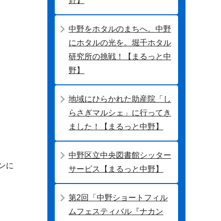
野】
中野をホタルのまちへ。中野
にホタルの光を。堀千ホタル
研究所の挑戦！【まるっと中
野】
地域にひらかれた助産院「し
らさぎマルシェ」に行ってき
ました！【まるっと中野】
中野区立中央図書館シッター
ンに
サービス【まるっと中野】
第2回「中野ショートフィル
ムフェスティバル『ナカン