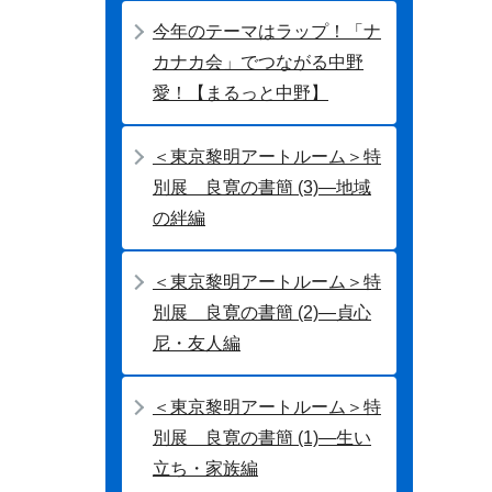
今年のテーマはラップ！「ナ
カナカ会」でつながる中野
愛！【まるっと中野】
＜東京黎明アートルーム＞特
別展 良寛の書簡 (3)―地域
の絆編
＜東京黎明アートルーム＞特
別展 良寛の書簡 (2)―貞心
尼・友人編
＜東京黎明アートルーム＞特
別展 良寛の書簡 (1)―生い
立ち・家族編