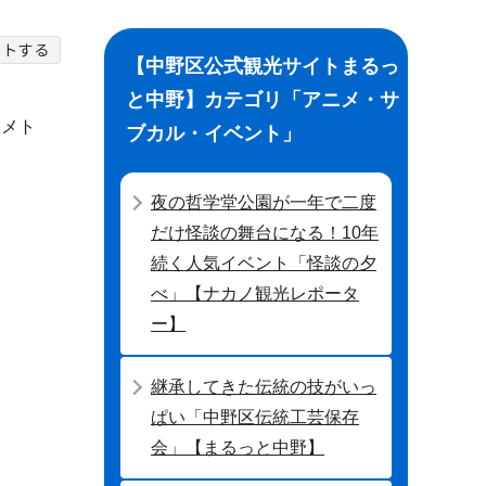
【中野区公式観光サイトまるっ
と中野】カテゴリ「アニメ・サ
。メト
ブカル・イベント」
夜の哲学堂公園が一年で二度
だけ怪談の舞台になる！10年
続く人気イベント「怪談の夕
べ」【ナカノ観光レポータ
ー】
継承してきた伝統の技がいっ
ぱい「中野区伝統工芸保存
会」【まるっと中野】