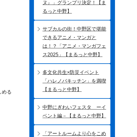
ヌ』」グランプリ決定！【ま
るっと中野】
サブカルの街！中野区で堪能
できるアニメ・マンガと
は！？「アニメ・マンガフェ
ス2025」【まるっと中野】
多文化共生×防災イベント
「ハレノバキッチン」を満喫
【まるっと中野】
しめる
中野にぎわいフェスタ ーイ
ベント編－【まるっと中野】
「アートルームより心をこめ