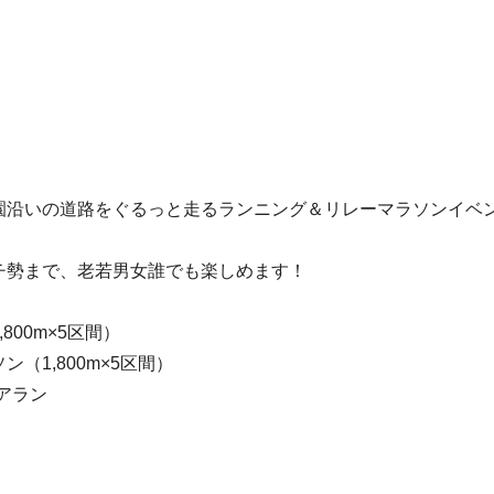
園沿いの道路をぐるっと走るランニング＆リレーマラソンイベ
チ勢まで、老若男女誰でも楽しめます！
00m×5区間）
1,800m×5区間）
アラン