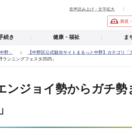
音声読み上げ・文字拡大
防災
手続き
健康・福祉
ま
中野」
【中野区公式観光サイトまるっと中野】カテゴリ「
ランニングフェスタ2025」
エンジョイ勢からガチ勢
」