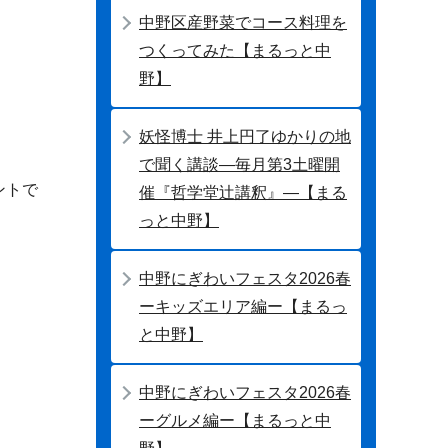
中野区産野菜でコース料理を
つくってみた【まるっと中
野】
妖怪博士 井上円了ゆかりの地
で聞く講談―毎月第3土曜開
ントで
催『哲学堂辻講釈』―【まる
っと中野】
中野にぎわいフェスタ2026春
ーキッズエリア編ー【まるっ
と中野】
中野にぎわいフェスタ2026春
ーグルメ編ー【まるっと中