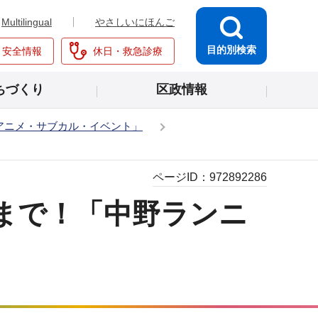
Multilingual
やさしいにほんご
目的別検索
・安全情報
休日・救急診療
ちづくり
区政情報
アニメ・サブカル・イベント」
ページID：
972892286
まで！「中野ランニ