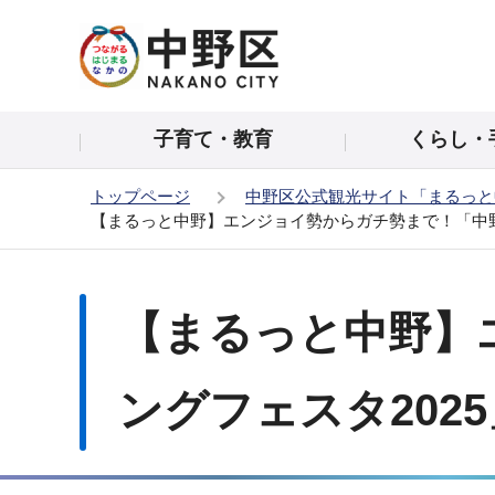
こ
の
ペ
ー
子育て・教育
くらし・
ジ
の
トップページ
中野区公式観光サイト「まるっと
先
【まるっと中野】エンジョイ勢からガチ勢まで！「中野
頭
で
本
す
文
【まるっと中野】
こ
こ
か
ングフェスタ2025
ら