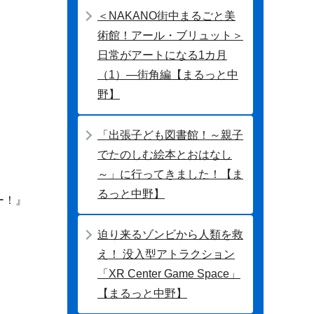
＜NAKANO街中まるごと美
術館！アール・ブリュット＞
日常がアートになる1カ月
（1）―街角編【まるっと中
野】
「出張子ども図書館！～親子
でたのしむ絵本とおはなし
～」に行ってきました！【ま
るっと中野】
ー！』
迫り来るゾンビから人類を救
え！ 没入型アトラクション
「XR Center Game Space」
【まるっと中野】