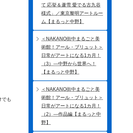
て 応挙＆蘆雪 愛でる古九谷
様式」／東京黎明アートルー
ム【まるっと中野】
＜NAKANO街中まるごと美
術館！アール・ブリュット＞
日常がアートになる1カ月！
（3）―中野から世界へ！
【まるっと中野】
＜NAKANO街中まるごと美
術館！アール・ブリュット＞
けでも
日常がアートになる1カ月！
（2）―作品編【まるっと中
野】