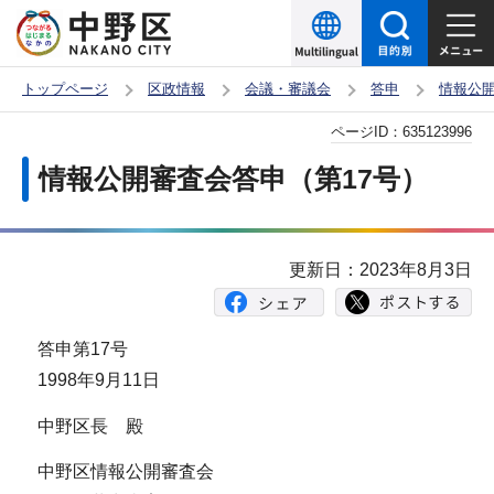
こ
の
ペ
トップページ
区政情報
会議・審議会
答申
情報公
ー
本
ページID：
635123996
ジ
文
の
情報公開審査会答申（第17号）
こ
先
こ
頭
か
で
更新日：2023年8月3日
ら
す
答申第17号
1998年9月11日
中野区長 殿
中野区情報公開審査会