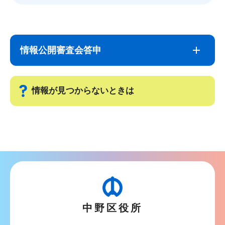
サ
本
ブ
文
情報公開審査会答申
ナ
こ
ビ
こ
ゲ
ま
情報が見つからないときは
ー
で
シ
サ
ョ
ブ
ン
ナ
こ
ビ
こ
ゲ
か
ー
ら
中野区役所
シ
ョ