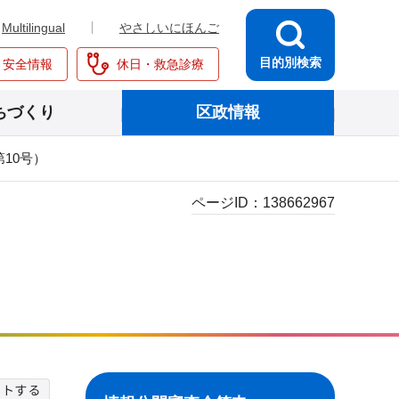
Multilingual
やさしいにほんご
目的別検索
・安全情報
休日・救急診療
ちづくり
区政情報
10号）
ページID：
138662967