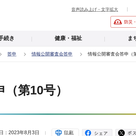
音声読み上げ・文字拡大
防災
手続き
健康・福祉
ま
答申
情報公開審査会答申
情報公開審査会答申（第
（第10号）
日：2023年8月3日
印刷