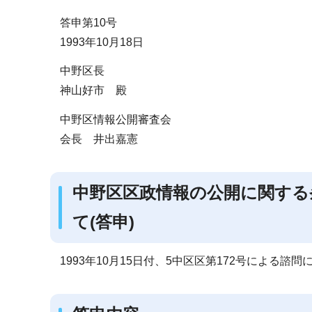
ブ
答申第10号
ナ
1993年10月18日
ビ
ゲ
中野区長
ー
神山好市 殿
シ
中野区情報公開審査会
ョ
会長 井出嘉憲
ン
こ
こ
中野区区政情報の公開に関する
か
て(答申)
ら
1993年10月15日付、5中区区第172号による