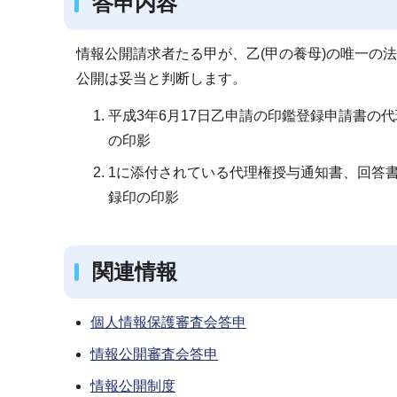
答申内容
情報公開請求者たる甲が、乙(甲の養母)の唯一の
公開は妥当と判断します。
平成3年6月17日乙申請の印鑑登録申請書の
の印影
1に添付されている代理権授与通知書、回答書
録印の印影
関連情報
個人情報保護審査会答申
情報公開審査会答申
情報公開制度