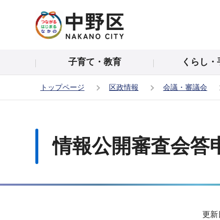
こ
の
ペ
ー
子育て・教育
くらし・
ジ
の
トップページ
区政情報
会議・審議会
先
頭
本
で
文
す
こ
情報公開審査会答申
こ
か
ら
サ
更新