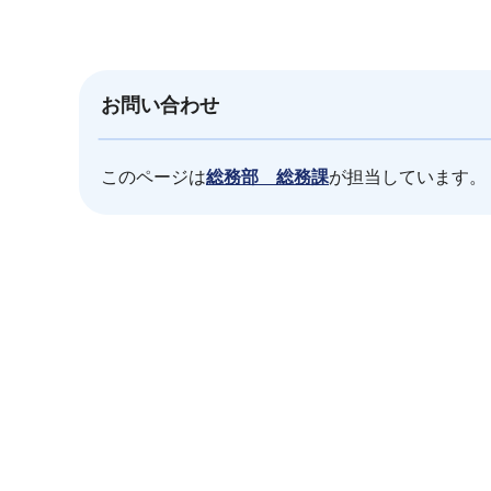
お問い合わせ
このページは
総務部 総務課
が担当しています。
本
文
こ
こ
ま
で