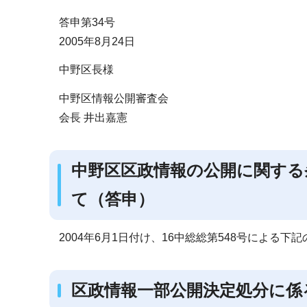
ブ
答申第34号
ナ
2005年8月24日
ビ
ゲ
中野区長様
ー
中野区情報公開審査会
シ
会長 井出嘉憲
ョ
ン
こ
中野区区政情報の公開に関する
こ
て（答申）
か
ら
2004年6月1日付け、16中総総第548号による
区政情報一部公開決定処分に係