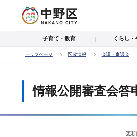
こ
の
ペ
ー
子育て・教育
くらし・
ジ
の
トップページ
区政情報
会議・審議会
先
頭
本
で
文
す
こ
情報公開審査会答申
こ
か
ら
サ
更新