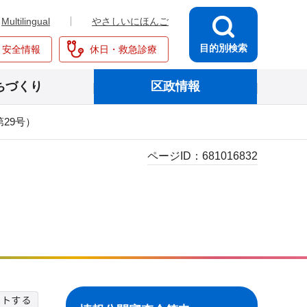
Multilingual
やさしいにほんご
目的別検索
・安全情報
休日・救急診療
ちづくり
区政情報
29号）
ページID：
681016832