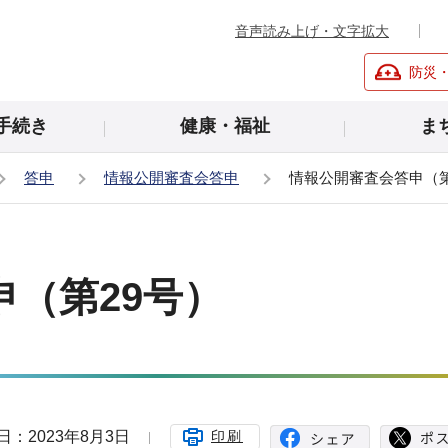
音声読み上げ・文字拡大
防災
手続き
健康・福祉
ま
答申
情報公開審査会答申
情報公開審査会答申（第
（第29号）
日：2023年8月3日
印刷