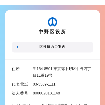
ン
ナ
こ
ビ
こ
ゲ
か
ー
ら
中野区役所
シ
ョ
ン
区役所のご案内
こ
こ
ま
住所
〒164-8501 東京都中野区中野四丁
で
目11番19号
代表電話
03-3389-1111
法人番号
8000020131148