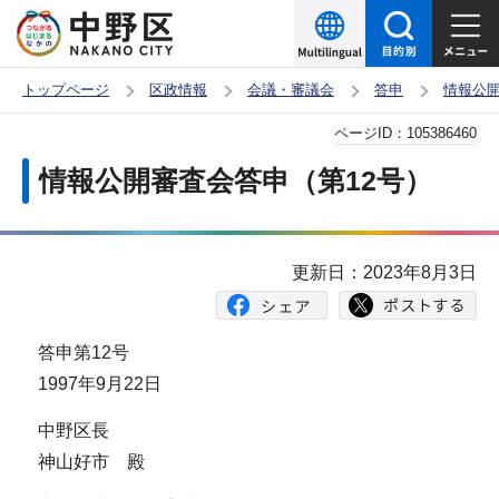
こ
の
ペ
トップページ
区政情報
会議・審議会
答申
情報公
ー
本
ページID：
105386460
ジ
文
の
情報公開審査会答申（第12号）
こ
先
こ
頭
か
で
更新日：2023年8月3日
ら
す
答申第12号
1997年9月22日
中野区長
神山好市 殿