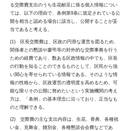
る交際費支出のうち生花献呈に係る個人情報につい
ては、以下の理由で、条例第9条に規定されている公
開を相当と認める場合に該当し、公開することが妥
当であると考える。
(1) 区長交際費は、区政の円滑な運営を図るため、
関係者との懇談や慶弔等の対外的な交際事務を行う
ための経費であり、数ある区政情報の中でも、区長
の行動を知ることのできるものとして、区民から強
い関心を寄せられている情報である。そのような情
報の性格から、区政運営の透明度を高めるため、可
能な限りその公開に努めたいという実施機関の考え
方は、「条例」の基本理念に沿っており、正当なも
のと理解できる。
(2) 交際費の主な支出内容は、生花、香典、各種祝
い金、見舞金、餞別金、各種懇談会会費などであ