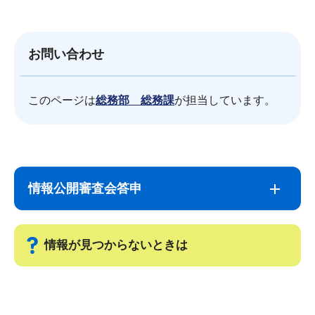
お問い合わせ
このページは
総務部 総務課
が担当しています。
サ
本
ブ
文
情報公開審査会答申
ナ
こ
ビ
こ
ゲ
ま
情報が見つからないときは
ー
で
シ
サ
ョ
ブ