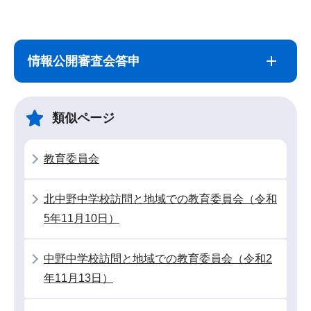
サ
本
ブ
文
情報公開審査会答申
ナ
こ
ビ
こ
ゲ
ま
類似ページ
ー
で
シ
教育委員会
ョ
ン
北中野中学校訪問と地域での教育委員会（令和
こ
5年11月10日）
こ
か
中野中学校訪問と地域での教育委員会（令和2
ら
年11月13日）