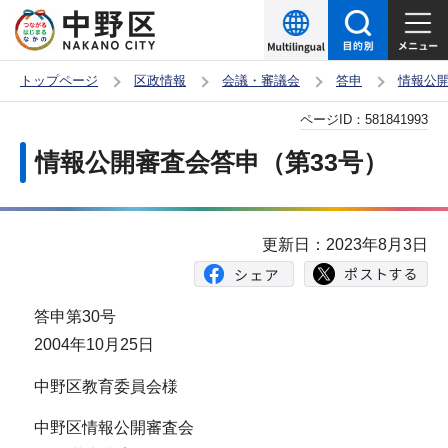
こ
の
ペ
トップページ
区政情報
会議・審議会
答申
情報公
ー
本
ページID：
581841993
ジ
文
の
情報公開審査会答申（第33号）
こ
先
こ
頭
か
で
更新日：2023年8月3日
ら
す
答申第30号
2004年10月25日
中野区教育委員会様
中野区情報公開審査会