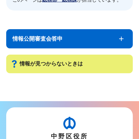
サ
本
ブ
文
情報公開審査会答申
ナ
こ
ビ
こ
ゲ
ま
情報が見つからないときは
ー
で
シ
サ
ョ
ブ
ン
ナ
こ
ビ
こ
ゲ
か
ー
ら
中野区役所
シ