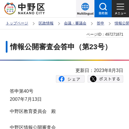
こ
の
ペ
トップページ
区政情報
会議・審議会
答申
情報公
ー
本
ページID：
497271871
ジ
文
の
情報公開審査会答申（第23号）
こ
先
こ
頭
か
で
更新日：2023年8月3日
ら
す
答申第40号
2007年7月13日
中野区教育委員会 殿
中野区情報公開審査会