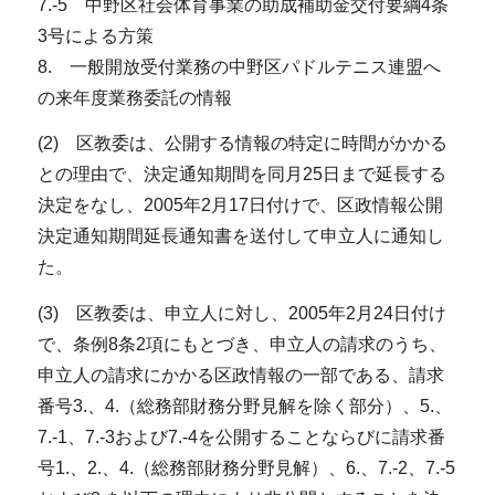
7.-5 中野区社会体育事業の助成補助金交付要綱4条
3号による方策
8. 一般開放受付業務の中野区パドルテニス連盟へ
の来年度業務委託の情報
(2) 区教委は、公開する情報の特定に時間がかかる
との理由で、決定通知期間を同月25日まで延長する
決定をなし、2005年2月17日付けで、区政情報公開
決定通知期間延長通知書を送付して申立人に通知し
た。
(3) 区教委は、申立人に対し、2005年2月24日付け
で、条例8条2項にもとづき、申立人の請求のうち、
申立人の請求にかかる区政情報の一部である、請求
番号3.、4.（総務部財務分野見解を除く部分）、5.、
7.-1、7.-3および7.-4を公開することならびに請求番
号1.、2.、4.（総務部財務分野見解）、6.、7.-2、7.-5