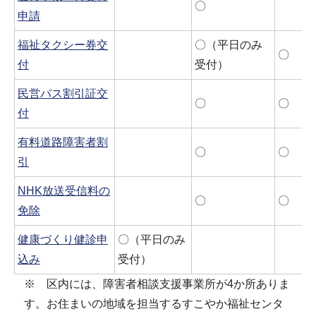
〇
申請
福祉タクシー券交
〇（平日のみ
〇
付
受付）
民営バス割引証交
〇
〇
付
有料道路障害者割
〇
〇
引
NHK放送受信料の
〇
〇
免除
健康づくり健診申
〇（平日のみ
込み
受付）
※ 区内には、障害者相談支援事業所が4か所ありま
す。お住まいの地域を担当するすこやか福祉センタ