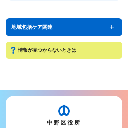
サ
本
ブ
文
地域包括ケア関連
ナ
こ
ビ
こ
ゲ
ま
情報が見つからないときは
ー
で
シ
サ
ョ
ブ
ン
ナ
こ
ビ
こ
ゲ
か
ー
ら
シ
中野区役所
ョ