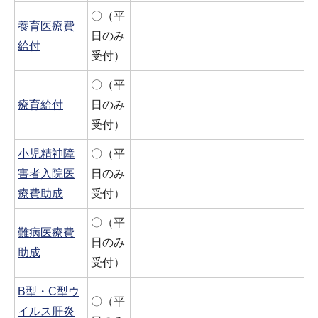
〇（平
養育医療費
日のみ
給付
受付）
〇（平
療育給付
日のみ
受付）
小児精神障
〇（平
害者入院医
日のみ
療費助成
受付）
〇（平
難病医療費
日のみ
助成
受付）
B型・C型ウ
〇（平
イルス肝炎