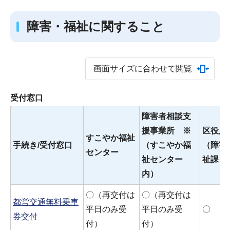
障害・福祉に関すること
画面サイズに合わせて閲覧
受付窓口
障害者相談支
援事業所 ※
区役所
すこやか福祉
手続き/受付窓口
（すこやか福
（障害
センター
祉センター
祉課）
内）
〇（再交付は
〇（再交付は
都営交通無料乗車
平日のみ受
平日のみ受
〇
券交付
付）
付）