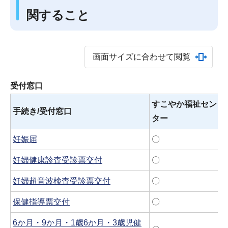
関すること
画面サイズに合わせて閲覧
受付窓口
すこやか福祉セン
手続き/受付窓口
ター
妊娠届
〇
妊婦健康診査受診票交付
〇
妊婦超音波検査受診票交付
〇
保健指導票交付
〇
6か月・9か月・1歳6か月・3歳児健