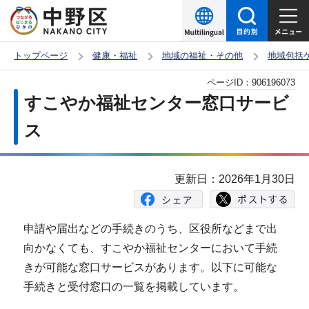
こ
の
ペ
トップページ
健康・福祉
地域の福祉・その他
地域包括
ー
本
ページID：
906196073
ジ
文
すこやか福祉センター窓口サービ
の
こ
先
ス
こ
頭
か
で
ら
更新日：2026年1月30日
す
申請や届出などの手続きのうち、区役所などまで出
向かなくても、すこやか福祉センターにおいて手続
きが可能な窓口サービスがあります。以下に可能な
手続きと受付窓口の一覧を掲載しています。