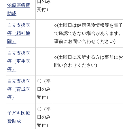
日のみ
治療医療費
受付）
助成
自立支援医
○(土曜日は健康保険情報等を電子
療（精神通
で確認できない場合があります。
院）
事前にお問い合わせください)
自立支援医
○(土曜日に来所する方は事前にお
療（更生医
問い合わせください)
療）
自立支援医
〇（平
療（育成医
日のみ
療）
受付）
〇（平
子ども医療
日のみ
費助成
受付）