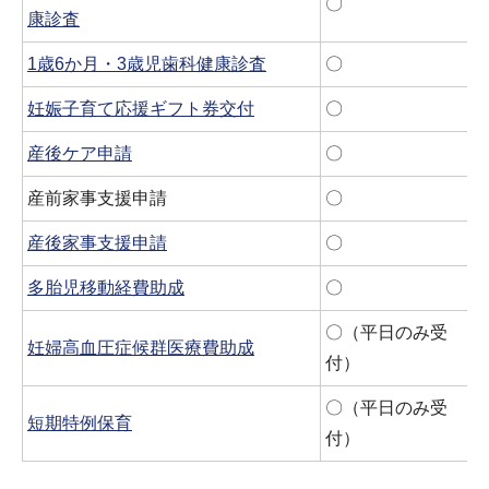
〇
康診査
1歳6か月・3歳児歯科健康診査
〇
妊娠子育て応援ギフト券交付
〇
産後ケア申請
〇
産前家事支援申請
〇
産後家事支援申請
〇
多胎児移動経費助成
〇
〇（平日のみ受
妊婦高血圧症候群医療費助成
付）
〇（平日のみ受
短期特例保育
付）