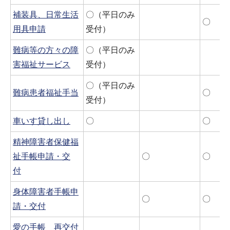
補装具、日常生活
〇（平日のみ
〇
用具申請
受付）
難病等の方々の障
〇（平日のみ
害福祉サービス
受付）
〇（平日のみ
難病患者福祉手当
〇
受付）
車いす貸し出し
〇
〇
精神障害者保健福
祉手帳申請・交
〇
〇
付
身体障害者手帳申
〇
〇
請・交付
愛の手帳 再交付