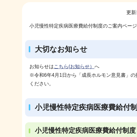
サ
更新
ブ
ナ
小児慢性特定疾病医療費給付制度のご案内ページ
ビ
ゲ
大切なお知らせ
ー
シ
ョ
お知らせは
こちら(お知らせ）
へ
ン
※令和6年4月1日から「成長ホルモン意見書」
こ
ください。
こ
か
小児慢性特定疾病医療費給付
ら
小児慢性特定疾病医療費給付制度