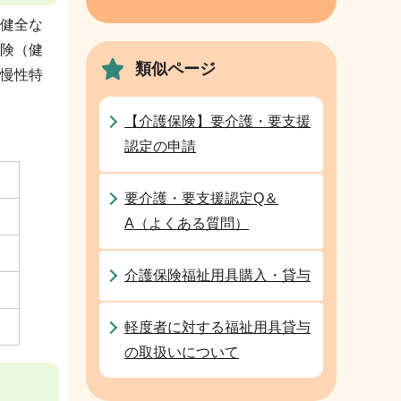
健全な
険（健
類似ページ
慢性特
【介護保険】要介護・要支援
認定の申請
要介護・要支援認定Q＆
A（よくある質問）
介護保険福祉用具購入・貸与
軽度者に対する福祉用具貸与
の取扱いについて