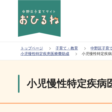
こ
の
ペ
ー
ジ
の
先
トップページ
子育て・教育
中野区子育
頭
小児慢性特定疾患医療費助成
小児慢性特定疾病
で
本
す
文
こ
小児慢性特定疾病
こ
か
ら