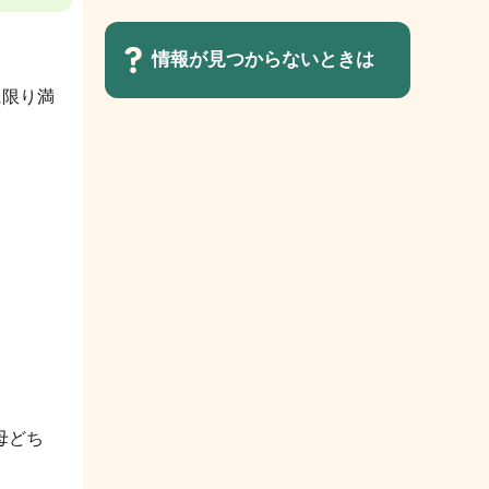
情報が見つからないときは
に限り満
サ
ブ
ナ
ビ
ゲ
ー
シ
ョ
ン
こ
母どち
こ
ま