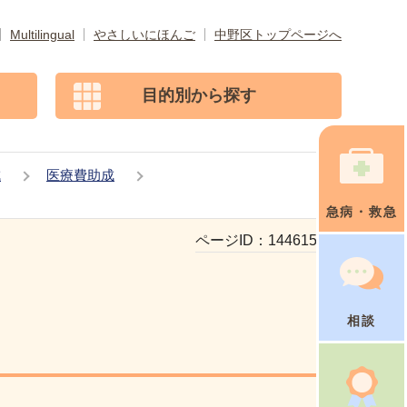
Multilingual
やさしいにほんご
中野区トップページへ
目的別から探す
成
医療費助成
急病・救急
ページID：
144615486
相談