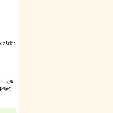
の状態で
た月が6
限額管