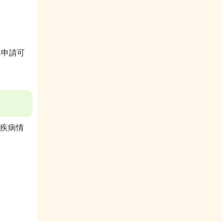
で
み申請可
疾病情