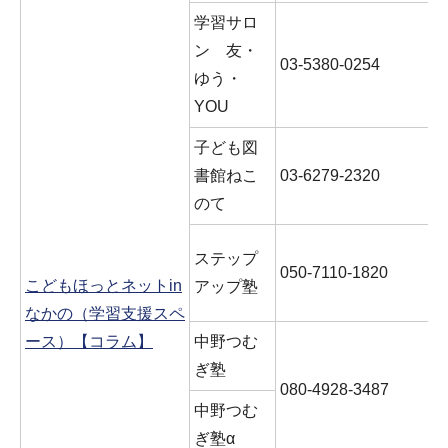
学習サロ
ン 友・
03-5380-0254
ゆう・
YOU
子ども図
書館ねこ
03-6279-2320
のて
ステップ
050-7110-1820
こどもほっとネットin
アップ塾
なかの（学習支援スペ
ース）【コラム】
中野つむ
ぎ塾
080-4928-3487
中野つむ
ぎ塾α