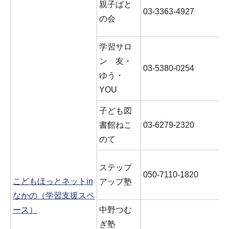
親子ばと
03-3363-4927
の会
学習サロ
ン 友・
03-5380-0254
ゆう・
YOU
子ども図
書館ねこ
03-6279-2320
のて
ステップ
050-7110-1820
こどもほっとネットin
アップ塾
なかの（学習支援スペ
ース）
中野つむ
ぎ塾