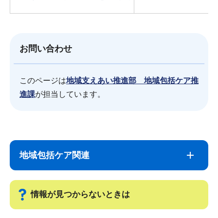
お問い合わせ
このページは
地域支えあい推進部 地域包括ケア推
進課
が担当しています。
サ
本
ブ
文
地域包括ケア関連
ナ
こ
ビ
こ
ゲ
ま
情報が見つからないときは
ー
で