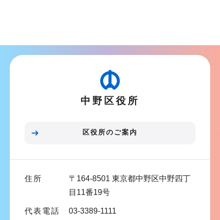
シ
サ
ョ
ブ
ン
ナ
こ
ビ
こ
ゲ
か
ー
ら
シ
中野区役所
ョ
ン
こ
区役所のご案内
こ
ま
で
住所
〒164-8501 東京都中野区中野四丁
目11番19号
代表電話
03-3389-1111