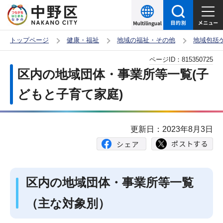
こ
の
ペ
トップページ
健康・福祉
地域の福祉・その他
地域包括
ー
本
ページID：
815350725
ジ
文
区内の地域団体・事業所等一覧(子
の
こ
先
どもと子育て家庭)
こ
頭
か
で
ら
更新日：2023年8月3日
す
区内の地域団体・事業所等一覧
（主な対象別）