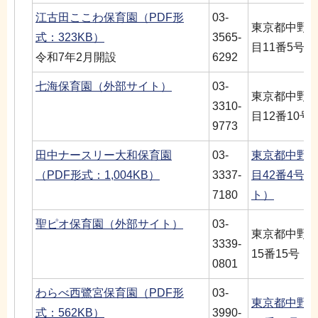
江古田ここわ保育園（PDF形
03-
東京都中野
式：323KB）
3565-
目11番5号
令和7年2月開設
6292
七海保育園（外部サイト）
03-
東京都中野
3310-
目12番10号
9773
田中ナースリー大和保育園
03-
東京都中野
（PDF形式：1,004KB）
3337-
目42番4号
7180
ト）
聖ピオ保育園（外部サイト）
03-
東京都中野
3339-
15番15号
0801
わらべ西鷺宮保育園（PDF形
03-
東京都中野
式：562KB）
3990-