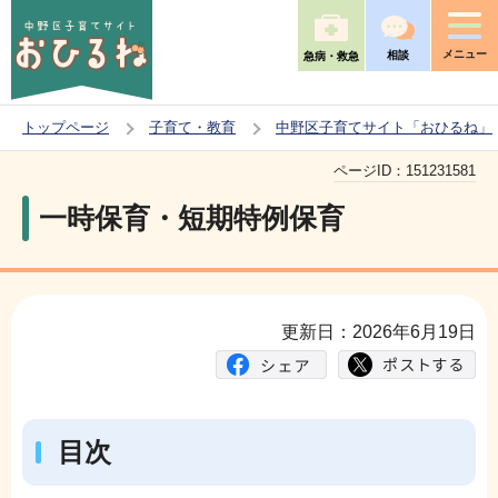
こ
の
メニュー
相談
急病・救急
ペ
ー
トップページ
子育て・教育
中野区子育てサイト「おひるね」
ジ
本
の
ページID：
151231581
文
先
一時保育・短期特例保育
こ
頭
こ
で
か
す
ら
更新日：2026年6月19日
目次