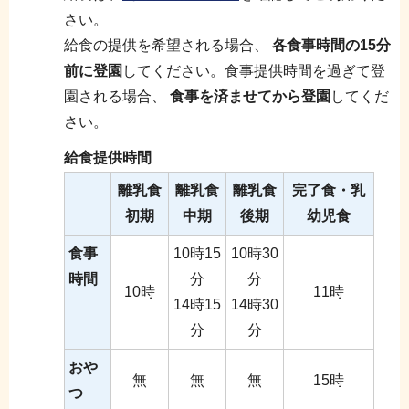
さい。
給食の提供を希望される場合、
各食事時間の15分
前に登園
してください。食事提供時間を過ぎて登
園される場合、
食事を済ませてから登園
してくだ
さい。
給食提供時間
離乳食
離乳食
離乳食
完了食・乳
初期
中期
後期
幼児食
食事
10時15
10時30
時間
分
分
10時
11時
14時15
14時30
分
分
おや
無
無
無
15時
つ