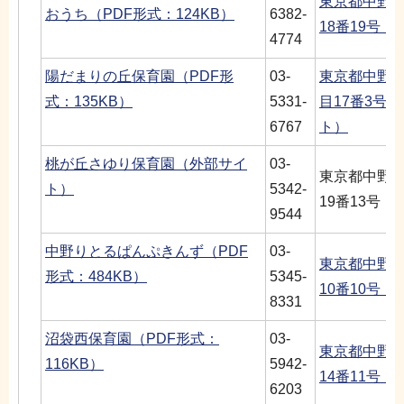
東京都中野
おうち（PDF形式：124KB）
6382-
18番19号
4774
陽だまりの丘保育園（PDF形
03-
東京都中野
式：135KB）
5331-
目17番3号
6767
ト）
桃が丘さゆり保育園（外部サイ
03-
東京都中野
ト）
5342-
19番13号
9544
中野りとるぱんぷきんず（PDF
03-
東京都中野
形式：484KB）
5345-
10番10号
8331
沼袋西保育園（PDF形式：
03-
東京都中野
116KB）
5942-
14番11号
6203