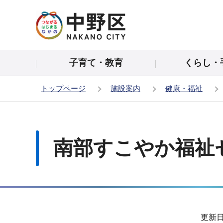
こ
の
ペ
ー
子育て・教育
くらし・
ジ
の
トップページ
施設案内
健康・福祉
先
頭
本
で
文
す
こ
南部すこやか福祉
こ
か
ら
サ
更新日