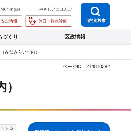
Multilingual
やさしいにほんご
目的別検索
・安全情報
休日・救急診療
ちづくり
区政情報
ー（みなみらいず内）
ページID：
214810382
内）