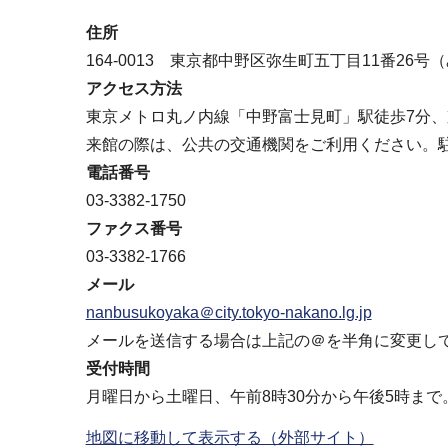
ブ
住所
ナ
164-0013 東京都中野区弥生町五丁目11番26
ビ
アクセス方法
ゲ
東京メトロ丸ノ内線「中野富士見町」駅徒歩7分、
ー
来館の際は、公共の交通機関をご利用ください。
シ
電話番号
ョ
03-3382-1750
ン
ファクス番号
こ
03-3382-1766
こ
メール
か
nanbusukoyaka＠city.tokyo-nakano.lg.jp
ら
メールを送信する場合は上記の＠を半角に変更し
受付時間
月曜日から土曜日、午前8時30分から午後5時まで
地図に移動して表示する（外部サイト）