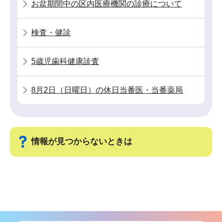
お盆期間中の区内医療機関の診療について
ョ
ン
検査・健診
こ
こ
5歳児歯科健康診査
か
ら
8月2日（日曜日）の休日当番医・当番薬局
情報が見つからないときは
サ
ブ
ナ
ビ