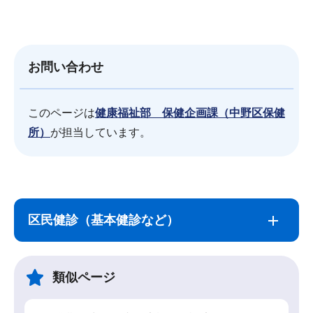
お問い合わせ
このページは
健康福祉部 保健企画課（中野区保健
所）
が担当しています。
サ
本
ブ
文
区民健診（基本健診など）
ナ
こ
ビ
こ
ゲ
ま
類似ページ
ー
で
シ