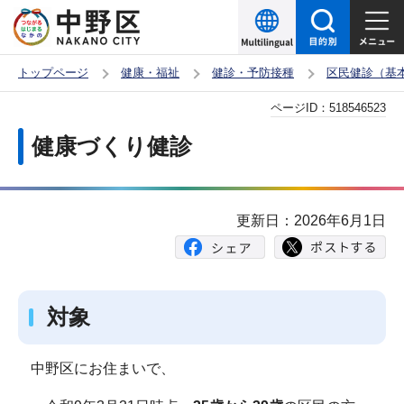
こ
の
ペ
トップページ
健康・福祉
健診・予防接種
区民健診（基
ー
本
ページID：
518546523
ジ
文
の
健康づくり健診
こ
先
こ
頭
か
で
更新日：2026年6月1日
ら
す
対象
中野区にお住まいで、