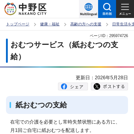
こ
の
ペ
トップページ
健康・福祉
高齢の方への支援
日常生活を
ー
本
ページID：
295974726
ジ
文
おむつサービス（紙おむつの支
の
こ
先
給）
こ
頭
か
で
ら
更新日：2026年5月28日
す
紙おむつの支給
在宅での介護を必要とし常時失禁状態にある方に、
月1回ご自宅に紙おむつを配送します。