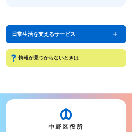
サ
本
ブ
文
日常生活を支えるサービス
ナ
こ
ビ
こ
ゲ
ま
情報が見つからないときは
ー
で
シ
サ
ョ
ブ
ン
ナ
こ
ビ
こ
ゲ
か
ー
ら
中野区役所
シ