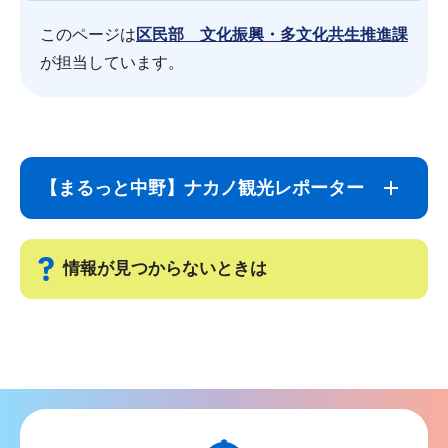
このページは
区民部 文化振興・多文化共生推進課
が担当しています。
サ
本
ブ
文
【まるっと中野】ナカノ観光レポーター
ナ
こ
ビ
こ
ゲ
ま
情報が見つからないときは
ー
で
シ
サ
ョ
ブ
ン
ナ
こ
ビ
こ
ゲ