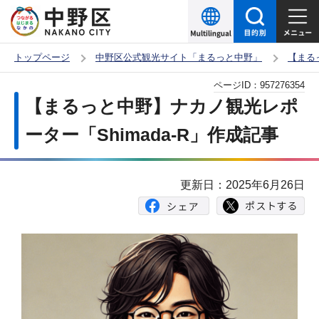
こ
の
ペ
トップページ
中野区公式観光サイト「まるっと中野」
【まる
ー
本
ページID：
957276354
ジ
文
【まるっと中野】ナカノ観光レポ
の
こ
先
ーター「Shimada-R」作成記事
こ
頭
か
で
ら
更新日：2025年6月26日
す