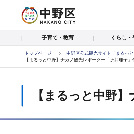
こ
の
ペ
ー
子育て・教育
くらし・
ジ
の
トップページ
中野区公式観光サイト「まるっと
先
【まるっと中野】ナカノ観光レポーター「折井理子」
頭
で
本
す
文
こ
【まるっと中野】
こ
か
ら