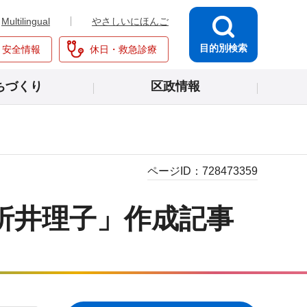
Multilingual
やさしいにほんご
目的別検索
・安全情報
休日・救急診療
ちづくり
区政情報
ページID：
728473359
折井理子」作成記事