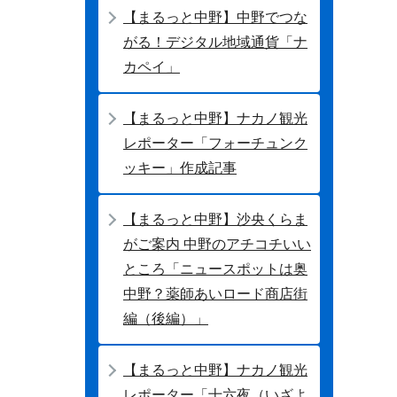
【まるっと中野】中野でつな
がる！デジタル地域通貨「ナ
カペイ」
【まるっと中野】ナカノ観光
レポーター「フォーチュンク
ッキー」作成記事
【まるっと中野】沙央くらま
がご案内 中野のアチコチいい
ところ「ニュースポットは奥
中野？薬師あいロード商店街
編（後編）」
【まるっと中野】ナカノ観光
レポーター「十六夜（いざよ