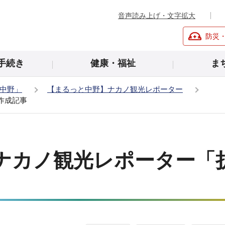
音声読み上げ・文字拡大
防災
手続き
健康・福祉
ま
中野」
【まるっと中野】ナカノ観光レポーター
作成記事
ナカノ観光レポーター「