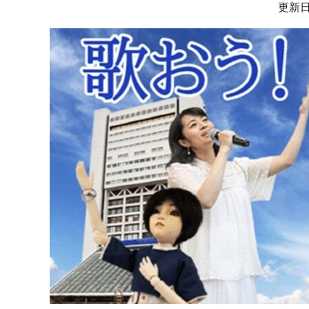
サ
更新日
ブ
ナ
ビ
ゲ
ー
シ
ョ
ン
こ
こ
か
ら