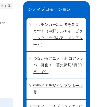
シティプロモーション
ョッ
キッチンカー出店者を募集し
ます！（中野チルナイトピク
ニック～夕涼みアニメシアタ
ー～）
つながるアニメラボ コアメン
バー募集！（募集締切6月30
日まで）
中野区のデザインマンホール
蓋
ナカノミライプロジェクトに