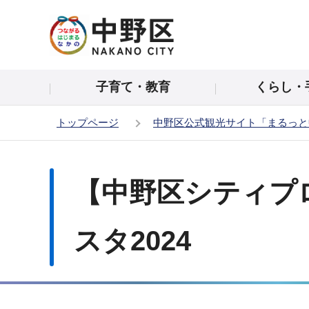
こ
の
ペ
ー
子育て・教育
くらし・
ジ
の
トップページ
中野区公式観光サイト「まるっと
先
頭
本
で
文
【中野区シティプ
す
こ
こ
か
スタ2024
ら