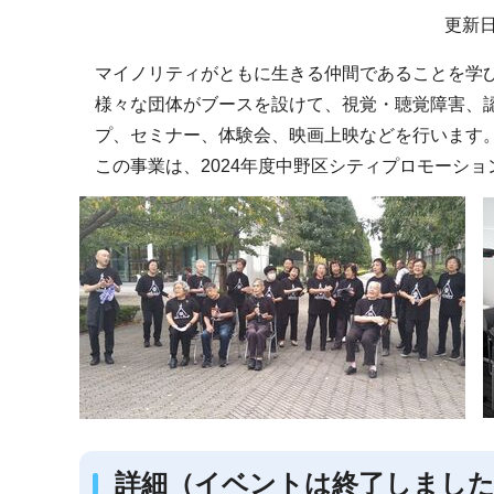
サ
更新日
ブ
マイノリティがともに生きる仲間であることを学
ナ
様々な団体がブースを設けて、視覚・聴覚障害、
ビ
プ、セミナー、体験会、映画上映などを行います
ゲ
この事業は、2024年度中野区シティプロモーシ
ー
シ
ョ
ン
こ
こ
か
ら
詳細（イベントは終了しまし