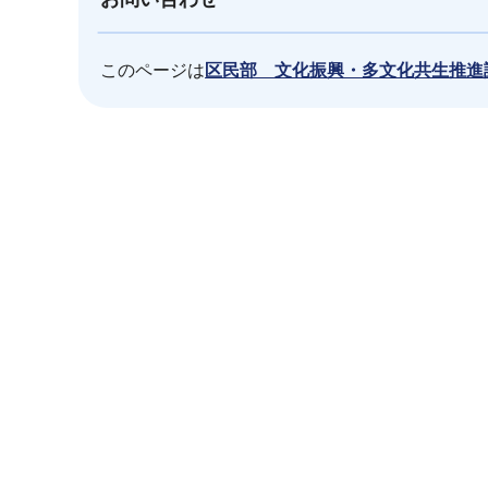
このページは
区民部 文化振興・多文化共生推進
本
文
こ
こ
ま
で