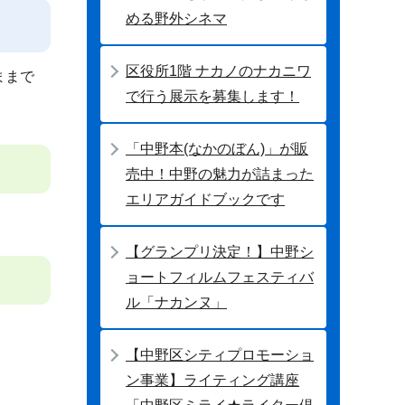
める野外シネマ
区役所1階 ナカノのナカニワ
ままで
で行う展示を募集します！
「中野本(なかのぼん)」が販
売中！中野の魅力が詰まった
エリアガイドブックです
【グランプリ決定！】中野シ
ョートフィルムフェスティバ
ル「ナカンヌ」
【中野区シティプロモーショ
ン事業】ライティング講座