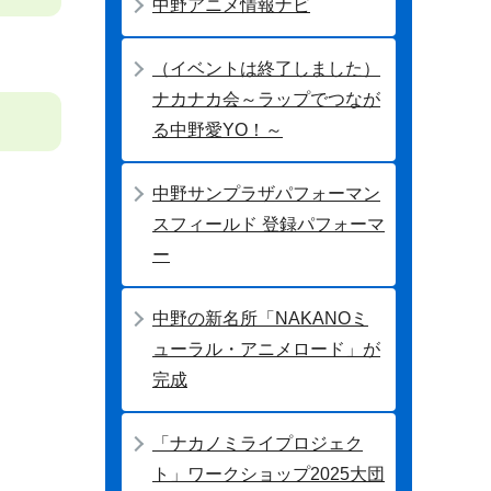
中野アニメ情報ナビ
（イベントは終了しました）
ナカナカ会～ラップでつなが
る中野愛YO！～
中野サンプラザパフォーマン
スフィールド 登録パフォーマ
ー
中野の新名所「NAKANOミ
ューラル・アニメロード」が
完成
「ナカノミライプロジェク
ト」ワークショップ2025大団