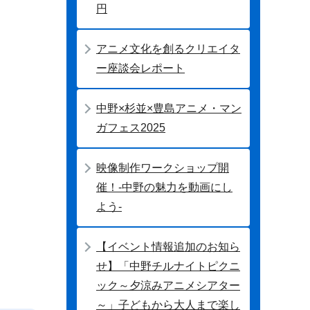
円
アニメ文化を創るクリエイタ
ー座談会レポート
中野×杉並×豊島アニメ・マン
ガフェス2025
映像制作ワークショップ開
催！-中野の魅力を動画にし
よう-
【イベント情報追加のお知ら
せ】「中野チルナイトピクニ
ック～夕涼みアニメシアター
～」子どもから大人まで楽し