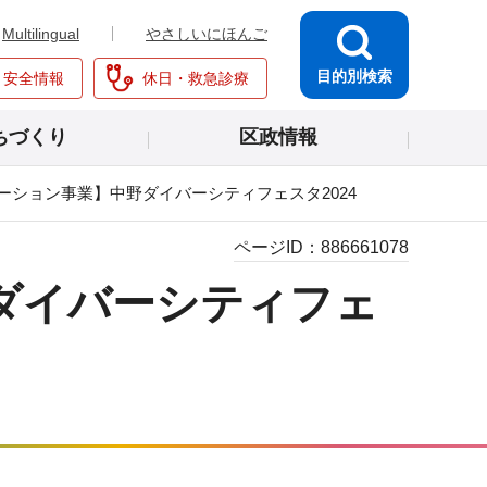
Multilingual
やさしいにほんご
目的別検索
・安全情報
休日・救急診療
ちづくり
区政情報
ーション事業】中野ダイバーシティフェスタ2024
ページID：
886661078
ダイバーシティフェ