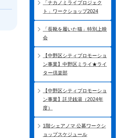
「ナカノミライプロジェク
ト」ワークショップ2024
「長靴を履いた猫」特別上映
会
【中野区シティプロモーショ
ン事業】中野区ミライ★ライ
ター倶楽部
【中野区シティプロモーショ
ン事業】託児銭湯（2024年
度）
1階シェアノマ 公募ワークシ
ョップスケジュール