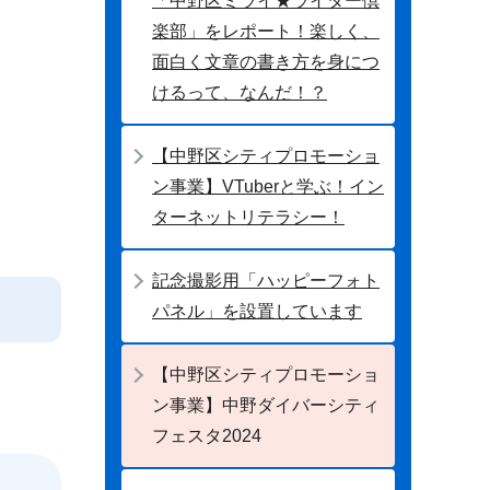
「中野区ミライ★ライター倶
楽部」をレポート！楽しく、
面白く文章の書き方を身につ
けるって、なんだ！？
【中野区シティプロモーショ
ン事業】VTuberと学ぶ！イン
ターネットリテラシー！
記念撮影用「ハッピーフォト
パネル」を設置しています
【中野区シティプロモーショ
ン事業】中野ダイバーシティ
フェスタ2024