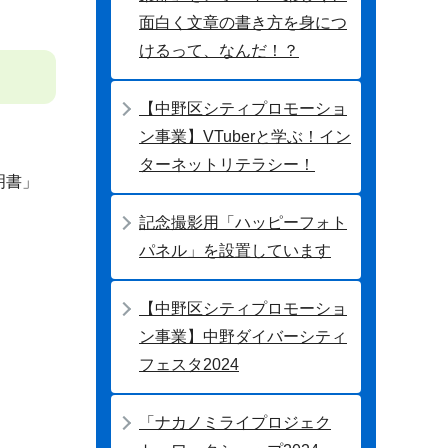
面白く文章の書き方を身につ
けるって、なんだ！？
【中野区シティプロモーショ
ン事業】VTuberと学ぶ！イン
ターネットリテラシー！
明書」
。
記念撮影用「ハッピーフォト
パネル」を設置しています
【中野区シティプロモーショ
ン事業】中野ダイバーシティ
フェスタ2024
「ナカノミライプロジェク