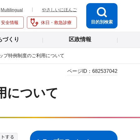
Multilingual
やさしいにほんご
目的別検索
・安全情報
休日・救急診療
ちづくり
区政情報
ップ特例制度のご利用について
ページID：
682537042
用について