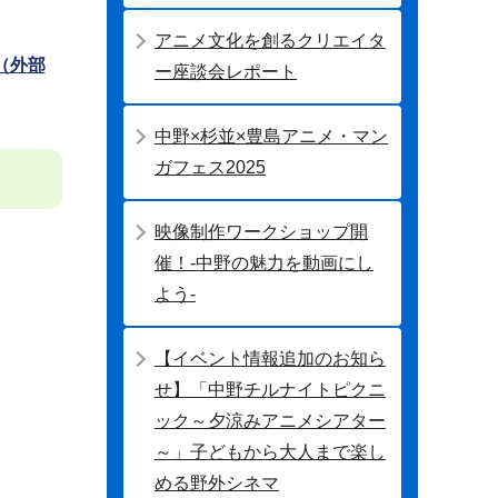
アニメ文化を創るクリエイタ
（外部
ー座談会レポート
中野×杉並×豊島アニメ・マン
ガフェス2025
映像制作ワークショップ開
。
催！-中野の魅力を動画にし
よう-
【イベント情報追加のお知ら
せ】「中野チルナイトピクニ
ック～夕涼みアニメシアター
～」子どもから大人まで楽し
める野外シネマ