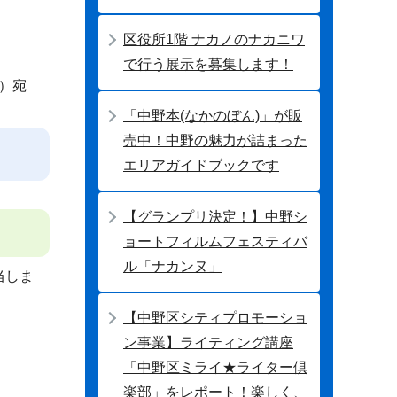
区役所1階 ナカノのナカニワ
で行う展示を募集します！
当）宛
「中野本(なかのぼん)」が販
売中！中野の魅力が詰まった
エリアガイドブックです
【グランプリ決定！】中野シ
ョートフィルムフェスティバ
ル「ナカンヌ」
当しま
【中野区シティプロモーショ
ン事業】ライティング講座
「中野区ミライ★ライター倶
楽部」をレポート！楽しく、