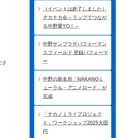
（イベントは終了しました）
ナカナカ会～ラップでつなが
る中野愛YO！～
中野サンプラザパフォーマン
スフィールド 登録パフォーマ
ー
ださ
中野の新名所「NAKANOミ
ューラル・アニメロード」が
完成
「ナカノミライプロジェク
ト」ワークショップ2025大団
円