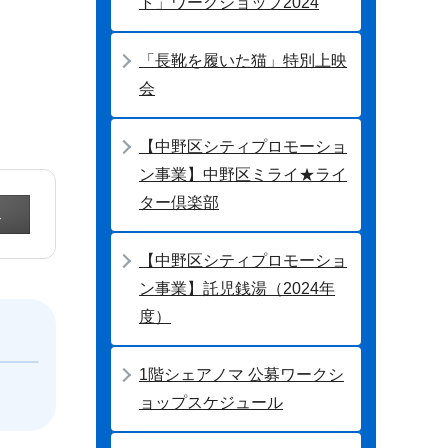
ト」ワークショップ2024
「長靴を履いた猫」特別上映
会
【中野区シティプロモーショ
ン事業】中野区ミライ★ライ
ター倶楽部
【中野区シティプロモーショ
ン事業】託児銭湯（2024年
度）
1階シェアノマ 公募ワークシ
ョップスケジュール