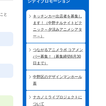
シティプロモーション
こと
キッチンカー出店者を募集し
ます！（中野チルナイトピク
ニック～夕涼みアニメシアタ
ー～）
つながるアニメラボ コアメン
バー募集！（募集締切6月30
日まで）
中野区のデザインマンホール
蓋
ナカノミライプロジェクトに
ついて