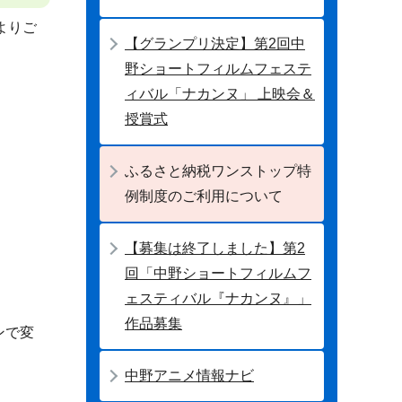
よりご
【グランプリ決定】第2回中
野ショートフィルムフェステ
ィバル「ナカンヌ」 上映会＆
授賞式
ふるさと納税ワンストップ特
例制度のご利用について
【募集は終了しました】第2
回「中野ショートフィルムフ
ェスティバル『ナカンヌ』」
作品募集
ンで変
中野アニメ情報ナビ