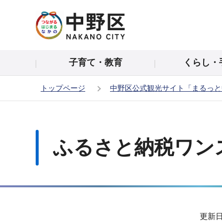
こ
の
ペ
ー
子育て・教育
くらし・
ジ
の
トップページ
中野区公式観光サイト「まるっと
先
頭
本
で
文
す
こ
ふるさと納税ワン
こ
か
ら
サ
更新日