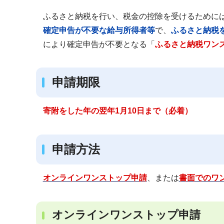
ブ
ふるさと納税を行い、税金の控除を受けるために
ナ
確定申告が不要な給与所得者等
で、
ふるさと納税
ビ
により確定申告が不要となる「
ふるさと納税ワン
ゲ
ー
シ
申請期限
ョ
ン
寄附をした年の翌年1月10日まで（必着）
こ
こ
か
申請方法
ら
オンラインワンストップ申請
、または
書面でのワ
オンラインワンストップ申請