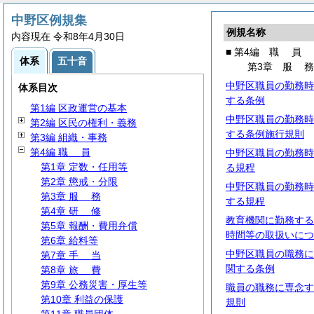
中野区例規集
例規名称
内容現在 令和8年4月30日
■ 第4編
職
員
体系
五十音
第3章
服
中野区職員の勤務時
体系目次
する条例
第1編 区政運営の基本
中野区職員の勤務時
第2編 区民の権利・義務
する条例施行規則
第3編 組織・事務
第4編
職
員
中野区職員の勤務時
第1章 定数・任用等
る規程
第2章 懲戒・分限
中野区職員の勤務時
第3章
服
務
する規程
第4章
研
修
教育機関に勤務する
第5章 報酬・費用弁償
時間等の取扱いにつ
第6章 給料等
中野区職員の職務に
第7章
手
当
関する条例
第8章
旅
費
第9章 公務災害・厚生等
職員の職務に専念す
第10章 利益の保護
規則